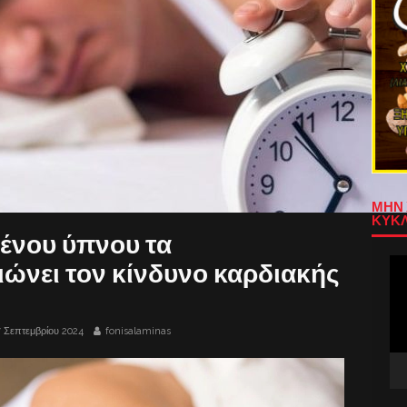
ΜΗΝ 
ΚΥΚΛ
ένου ύπνου τα
Πρ
ώνει τον κίνδυνο καρδιακής
Αν
Βίν
7 Σεπτεμβρίου 2024
fonisalaminas