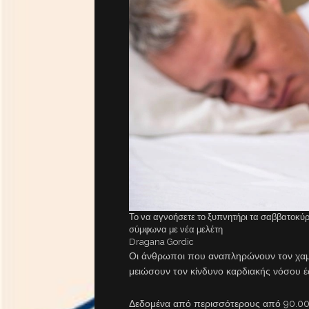
Το να αγνοήσετε το ξυπνητήρι τα σαββατοκύ
σύμφωνα με νέα μελέτη
Dragana Gordic
Οι άνθρωποι που αναπληρώνουν τον χα
μειώσουν τον κίνδυνο καρδιακής νόσου έ
Δεδομένα από περισσότερους από 90.00