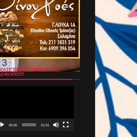
ΧΑΣΕΤΕ ΤΗΝ “ΦΩΝΗ” ΠΟΥ
ΟΦΟΡΕΙ!!!
όγραμμα
απαραγωγής
τεο
00:00
01:01