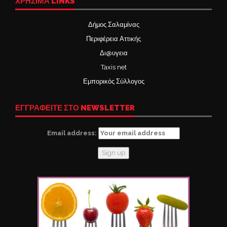
ΧΡΉΣΙΜΑ LINKS
Δήμος Σαλαμίνας
Περιφέρεια Αττικής
Δι@υγεια
Taxis net
Εμπορικός Σύλλογος
ΕΓΓΡΑΦΕΙΤΕ ΣΤΟ NEWSLETTER
Email address: