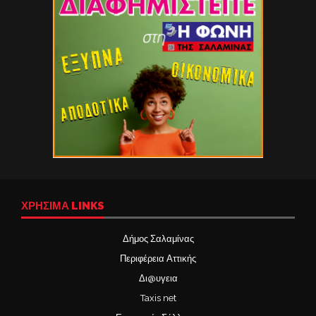
ΧΡΉΣΙΜΑ LINKS
Δήμος Σαλαμίνας
Περιφέρεια Αττικής
Δι@υγεια
Taxis net