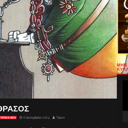
ΜΗΝ 
ΚΥΚΛ
Πρ
Αν
Βίν
ΘΡΑΣΟΣ
8 Δεκεμβρίου 2024
Τίμων
ΤΟΠΙΚΑ ΝΕΑ