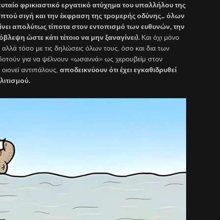
ευταίο φρικιαστικό εργατικό ατύχημα του υπαλλήλου της
επτού σιγή και την έκφραση της τρομερής οδύνης… όλων
ίνει απολύτως τίποτα στον εντοπισμό των ευθυνών, την
λεψη ώστε κάτι τέτοιο να μην ξαναγίνει).
Και όχι μόνο
 αλλά τόσο με τις δηλώσεις όλων τους, όσο και δια των
τούν για να ψέλνουν «ωσαννά» ως χερουβείμ στον
 οιονεί αντιπάλους,
αποδεικνύουν ότι έχει εγκαθιδρυθεί
λιτισμού.