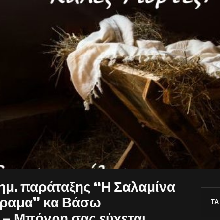
ημ. παράταξης “Η Σαλαμίνα
 όραμα” κα Βάσω
ΤΑ
– Μπόγρη σας εύχεται…