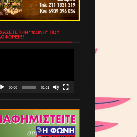
ΧΑΣΕΤΕ ΤΗΝ “ΦΩΝΗ” ΠΟΥ
ΟΦΟΡΕΙ!!!
όγραμμα
απαραγωγής
τεο
00:00
01:01