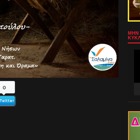
ΜΗΝ 
ΚΥΚΛ
Πρ
Αν
Βίν
0
Twitter