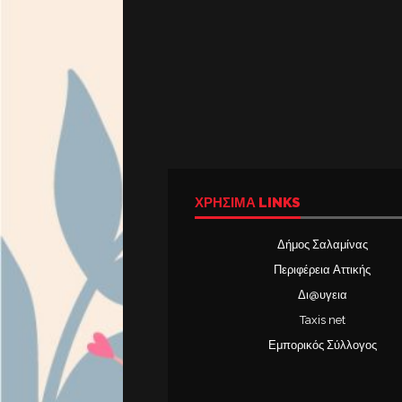
ΧΡΉΣΙΜΑ LINKS
Δήμος Σαλαμίνας
Περιφέρεια Αττικής
Δι@υγεια
Taxis net
Εμπορικός Σύλλογος