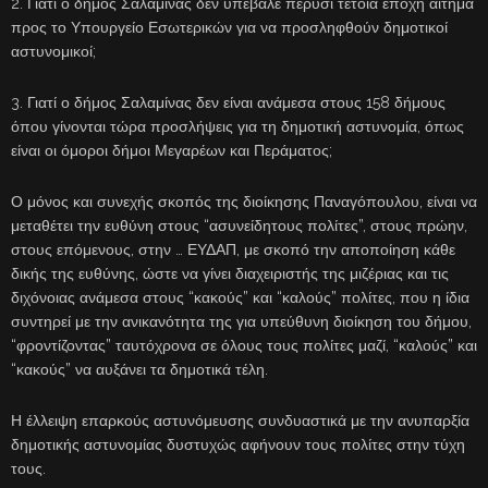
2. Γιατί ο δήμος Σαλαμίνας δεν υπέβαλε πέρυσι τέτοια εποχή αίτημα
προς το Υπουργείο Εσωτερικών για να προσληφθούν δημοτικοί
αστυνομικοί;
3. Γιατί ο δήμος Σαλαμίνας δεν είναι ανάμεσα στους 158 δήμους
όπου γίνονται τώρα προσλήψεις για τη δημοτική αστυνομία, όπως
είναι οι όμοροι δήμοι Μεγαρέων και Περάματος;
Ο μόνος και συνεχής σκοπός της διοίκησης Παναγόπουλου, είναι να
μεταθέτει την ευθύνη στους “ασυνείδητους πολίτες”, στους πρώην,
στους επόμενους, στην … ΕΥΔΑΠ, με σκοπό την αποποίηση κάθε
δικής της ευθύνης, ώστε να γίνει διαχειριστής της μιζέριας και τις
διχόνοιας ανάμεσα στους “κακούς” και “καλούς” πολίτες, που η ίδια
συντηρεί με την ανικανότητα της για υπεύθυνη διοίκηση του δήμου,
“φροντίζοντας” ταυτόχρονα σε όλους τους πολίτες μαζί, “καλούς” και
“κακούς” να αυξάνει τα δημοτικά τέλη.
Η έλλειψη επαρκούς αστυνόμευσης συνδυαστικά με την ανυπαρξία
δημοτικής αστυνομίας δυστυχώς αφήνουν τους πολίτες στην τύχη
τους.