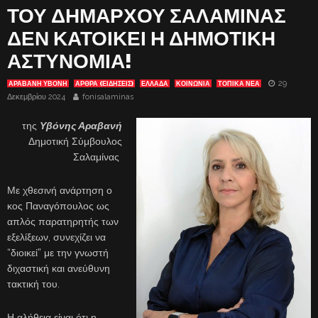
ΤΟΥ ΔΗΜΑΡΧΟΥ ΣΑΛΑΜΙΝΑΣ
ΔΕΝ ΚΑΤΟΙΚΕΙ Η ΔΗΜΟΤΙΚΗ
ΑΣΤΥΝΟΜΙΑ!
29
ΑΡΑΒΑΝΗ ΥΒΟΝΗ
ΑΡΘΡΑ (ΕΙΔΗΣΕΙΣ)
ΕΛΛΑΔΑ
ΚΟΙΝΩΝΙΑ
ΤΟΠΙΚΑ ΝΕΑ
Δεκεμβρίου 2024
fonisalaminas
της
Υβόνης Αραβανή
Δημοτική Σύμβουλος
Σαλαμίνας
Με χθεσινή ανάρτηση ο
κος Παναγόπουλος ως
απλός παρατηρητής των
εξελίξεων, συνεχίζει να
“διοικεί” με την γνωστή
διχαστική και ανεύθυνη
τακτική του.
Η αλήθεια είναι ότι η