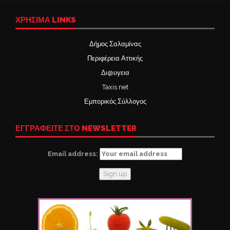
ΧΡΉΣΙΜΑ LINKS
Δήμος Σαλαμίνας
Περιφέρεια Αττικής
Δι@υγεια
Taxis net
Εμπορικός Σύλλογος
ΕΓΓΡΑΦΕΙΤΕ ΣΤΟ NEWSLETTER
Email address: