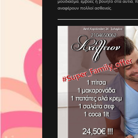
μούδιασμα, εμβοές ή βουητό στα αυτιά, 
αναφέρουν πολλοί ασθενείς.