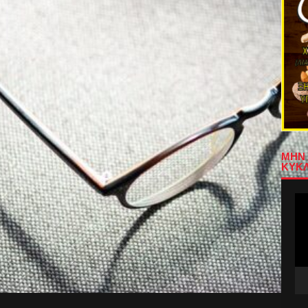
ΜΗΝ 
ΚΥΚΛ
Πρ
Αν
Βίν