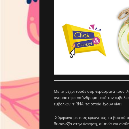
Με τα μέχρι τούδε συμπεράσματά τους, 
ονομάστηκε «σύνδρομο μετά τον εμβολιασ
εμβολίων mRNA, τα οποία έχουν γίνει.
Σύμφωνα με τους ερευνητές, τα βασικά σ
δυσανεξία στην άσκηση, αϋπνία και αίσθ