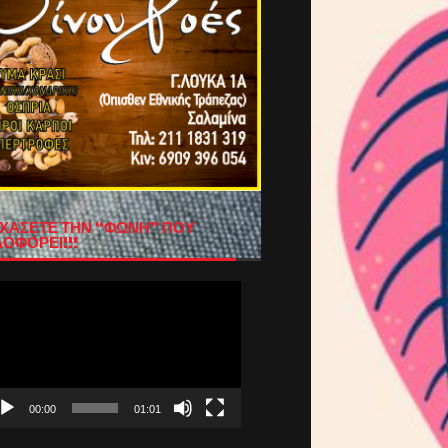
ΧΑΣΕΤΕ ΤΗΝ “ΦΩΝΗ” ΠΟΥ
ΟΦΟΡΕΙ!!!
όγραμμα
απαραγωγής
τεο
00:00
01:01