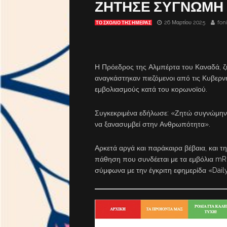
ΖΗΤΗΣΕ ΣΥΓΝΩΜΗ 
26 Μαρτίου 2025
fon
ΤΟ ΣΧΌΛΙΟ ΤΗΣ ΗΜΈΡΑΣ
Η Πρόεδρος της Αλμπέρτα του Καναδά, 
αναγκάστηκαν πιεζόμενοι από τις Κυβερ
εμβολιασμούς κατά του κορωνοϊού.
Συγκεκριμένα εδήλωσε: «Ζητώ συγνώμην α
να ξανασυμβεί στην Ανθρωπότητα».
Αρκετά αργά και παράκαιρα βέβαια, και τ
πάθηση που συνδέεται με τα εμβόλια mR
σύμφωνα με την έγκριτη εφημερίδα «Daily