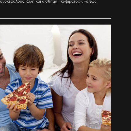
πονοκέφαλους, ζάλη και αίσθημα «καψίματος», -όπως