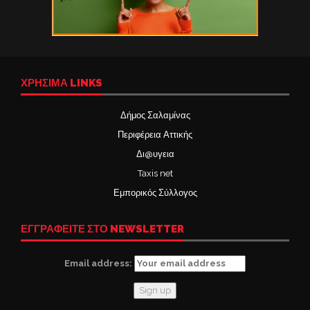
ΧΡΉΣΙΜΑ LINKS
Δήμος Σαλαμίνας
Περιφέρεια Αττικής
Δι@υγεια
Taxis net
Εμπορικός Σύλλογος
ΕΓΓΡΑΦΕΙΤΕ ΣΤΟ NEWSLETTER
Email address: