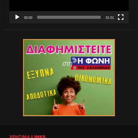
00:00
01:01
ΧΡΉΣΙΜΑ LINKS