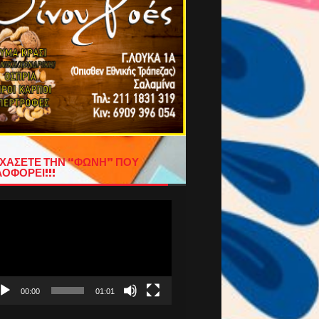
ΧΑΣΕΤΕ ΤΗΝ “ΦΩΝΗ” ΠΟΥ
ΟΦΟΡΕΙ!!!
όγραμμα
απαραγωγής
τεο
00:00
01:01