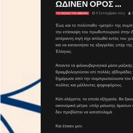
ΩΔΙΝΕΝ ΟΡΟΣ …
8 Σεπτεμβρίου 2025
ΤΟ ΣΧΌΛΙΟ ΤΗΣ ΗΜΈΡΑΣ
Έως και το πολύπαθο «μετρό» της συμπρ
την επίσκεψη του πρωθυπουργού στην Δι
απέραντη σιγή είχε απλωθεί εντός του χώ
και να κατανοήσει τις εξαγγελίες υπέρ τη
Έλληνες.
Άπαντα τα φιλοκυβερνητικά μέσα μαζικής
θριαμβολογούσαν επί πολλές εβδομάδες γι
ξημέρωσε από την συμπρωτεύουσα του Βο
πολίτες και μέλλοντες ψηφοφόρους.
Κάτι ελάχιστα, τα οποία εξήγγειλε, θα ξε
οικονομικά μέτρα, υπέρ μείωσης άμεσων 
δεν προβλέπει να καταπολεμά.
Και έτεκεν μυν.