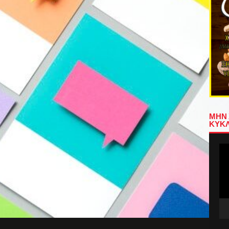
ΜΗΝ 
ΚΥΚΛ
Πρ
Αν
Βίν