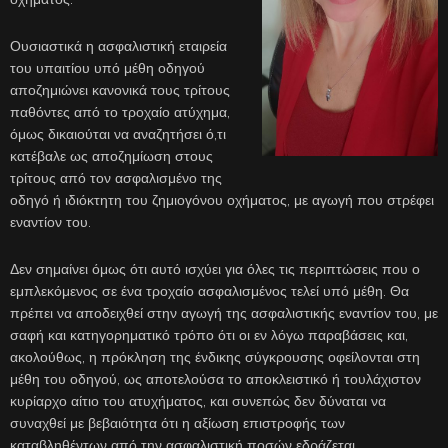
Ουσιαστικά η ασφαλιστική εταιρεία
του υπαιτίου υπό μέθη οδηγού
αποζημιώνει κανονικά τους τρίτους
παθόντες από το τροχαίο ατύχημα,
όμως δικαιούται να αναζητήσει ό,τι
κατέβαλε ως αποζημίωση στους
τρίτους από τον ασφαλισμένο της
οδηγό ή ιδιόκτητη του ζημιογόνου οχήματος, με αγωγή που στρέφει
εναντίον του.
Δεν σημαίνει όμως ότι αυτό ισχύει για όλες τις περιπτώσεις που ο
εμπλεκόμενος σε ένα τροχαίο ασφαλισμένος τελεί υπό μέθη. Θα
πρέπει να αποδειχθεί στην αγωγή της ασφαλιστικής εναντίον του, με
σαφή και κατηγορηματικό τρόπο ότι οι εν λόγω παραβάσεις και,
ακολούθως, η πρόκληση της ένδικης σύγκρουσης οφείλονται στη
μέθη του οδηγού, ως αποτελούσα το αποκλειστικό ή τουλάχιστον
κυρίαρχο αίτιο του ατυχήματος, και συνεπώς δεν δύναται να
συναχθεί με βεβαιότητα ότι η αξίωση επιστροφής των
καταβληθέντων από την ασφαλιστική ποσών εδράζεται