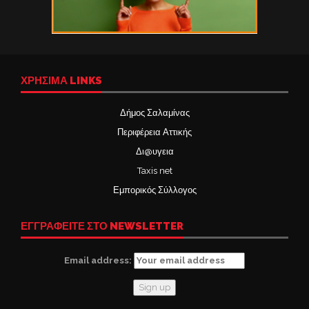
ΧΡΉΣΙΜΑ LINKS
Δήμος Σαλαμίνας
Περιφέρεια Αττικής
Δι@υγεια
Taxis net
Εμπορικός Σύλλογος
ΕΓΓΡΑΦΕΙΤΕ ΣΤΟ NEWSLETTER
Email address: