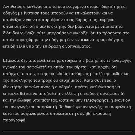
Αντιθέτως ο καθένας από τα δύο εναγόμενα άτομα, ιδιοκτήτης και
οδηγός με ένσταση τους μπορούν να επικαλεστούν και να
αποδείξουν για να καταρρίψουν το εις βάρος τους τεκμήριο
υπαιτιότητας, ότι ο μεν ιδιοκτήτης δεν βαρύνεται με υπαιτιότητα,
διότι δεν γνώριζε, ούτε μπορούσε να γνωρίζει, ότι το πρόσωπο στο
οποίο παραχώρησε την οδήγηση δεν είναι ικανό προς οδήγηση,
επειδή τελεί υπό την επίδραση οινοπνεύματος.
Εξάλλου, δεν αποτελεί, επίσης, στοιχείο της βάσης της εξ’ αναγωγής
αγωγής του ασφαλιστή το οποίο, τεκμαίρεται, κατ’ αρχήν, ότι
υπάρχει, το στοιχείο της αιτιώδους συνάφειας μεταξύ της μέθης και
της πρόκλησης του τροχαίου ατυχήματος. Κατά συνέπεια, ο
ιδιοκτήτης ασφαλισμένος ή ο οδηγός, πρέπει, κατ’ ένσταση να
επικαλεσθεί και να αποδείξει την έλλειψη αιτιώδους συνάφειας (ή)
και την έλλειψη υπαιτιότητας, ώστε να μην τελεσφορήσει η εναντίον
του αναγωγή του ασφαλιστή. Το δικαίωμα αναγωγής του ασφαλιστή
κατά του ασφαλισμένου, υπόκειται στη συνήθη εικοσαετή
παραγραφή.