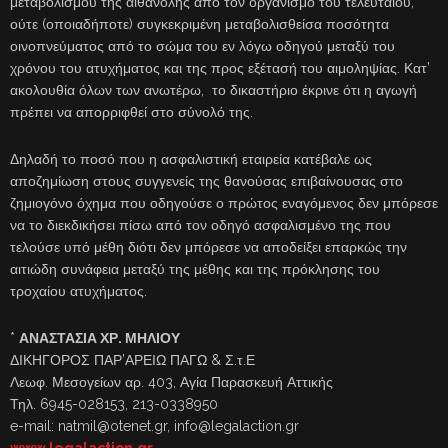
μεταβολισμού της αιθανόλης από τον οργανισμό του τελευταίου,
ούτε (οποιαδήποτε) συγκεκριμένη μεταβολισθείσα ποσότητα
οινοπνεύματος από το σώμα του εν λόγω οδηγού μεταξύ του
χρόνου του ατυχήματος και της προς εξέτασή του αιμοληψίας. Κατ’
ακολουθία όλων των ανωτέρω, το δικαστήριο έκρινε ότι η αγωγή
πρέπει να απορριφθεί στο σύνολό της.
Δηλαδή το ποσό που η ασφαλιστική εταιρεία κατέβαλε ως
αποζημίωση στους συγγενείς της θανούσας επιβαίνουσας στο
ζημιογόνο όχημα που οδηγούσε ο πρώτος εναγόμενος δεν μπόρεσε
να το διεκδικήσει πίσω από τον οδηγό ασφαλισμένο της που
τελούσε υπό μέθη διότι δεν μπόρεσε να αποδείξει επαρκώς την
αιτιώδη συνάφεια μεταξύ της μέθης και της πρόκλησης του
τροχαίου ατυχήματος.
*
ΑΝΑΣΤΑΣΙΑ ΧΡ. ΜΗΛΙΟΥ
ΔΙΚΗΓΟΡΟΣ ΠΑΡ’ΑΡΕΙΩ ΠΑΓΩ & Σ.τ.Ε
Λεωφ. Μεσογείων αρ. 403, Αγία Παρασκευή Αττικής
Τηλ. 6945-028153, 213-0338950
e-mail: natmil@otenet.gr, info@legalaction.gr