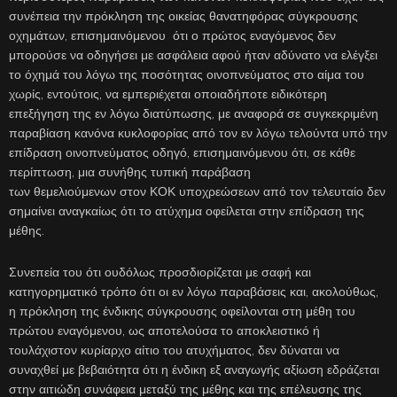
συνέπεια την πρόκληση της οικείας θανατηφόρας σύγκρουσης
οχημάτων, επισημαινόμενου ότι ο πρώτος εναγόμενος δεν
μπορούσε να οδηγήσει με ασφάλεια αφού ήταν αδύνατο να ελέγξει
το όχημά του λόγω της ποσότητας οινοπνεύματος στο αίμα του
χωρίς, εντούτοις, να εμπεριέχεται οποιαδήποτε ειδικότερη
επεξήγηση της εν λόγω διατύπωσης, με αναφορά σε συγκεκριμένη
παραβίαση κανόνα κυκλοφορίας από τον εν λόγω τελούντα υπό την
επίδραση οινοπνεύματος οδηγό, επισημαινόμενου ότι, σε κάθε
περίπτωση, μια συνήθης τυπική παράβαση
των θεμελιούμενων στον ΚΟΚ υποχρεώσεων από τον τελευταίο δεν
σημαίνει αναγκαίως ότι το ατύχημα οφείλεται στην επίδραση της
μέθης.
Συνεπεία του ότι ουδόλως προσδιορίζεται με σαφή και
κατηγορηματικό τρόπο ότι οι εν λόγω παραβάσεις και, ακολούθως,
η πρόκληση της ένδικης σύγκρουσης οφείλονται στη μέθη του
πρώτου εναγόμενου, ως αποτελούσα το αποκλειστικό ή
τουλάχιστον κυρίαρχο αίτιο του ατυχήματος, δεν δύναται να
συναχθεί με βεβαιότητα ότι η ένδικη εξ αναγωγής αξίωση εδράζεται
στην αιτιώδη συνάφεια μεταξύ της μέθης και της επέλευσης της