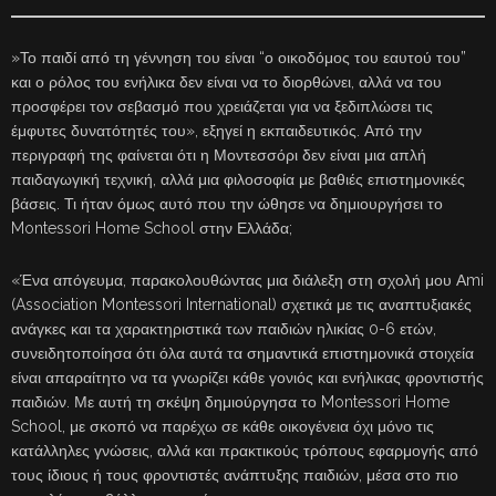
»Το παιδί από τη γέννηση του είναι “ο οικοδόμος του εαυτού του”
και ο ρόλος του ενήλικα δεν είναι να το διορθώνει, αλλά να του
προσφέρει τον σεβασμό που χρειάζεται για να ξεδιπλώσει τις
έμφυτες δυνατότητές του», εξηγεί η εκπαιδευτικός. Από την
περιγραφή της φαίνεται ότι η Μοντεσσόρι δεν είναι μια απλή
παιδαγωγική τεχνική, αλλά μια φιλοσοφία με βαθιές επιστημονικές
βάσεις. Τι ήταν όμως αυτό που την ώθησε να δημιουργήσει το
Montessori Home School στην Ελλάδα;
«Ένα απόγευμα, παρακολουθώντας μια διάλεξη στη σχολή μου Αmi
(Association Montessori International) σχετικά με τις αναπτυξιακές
ανάγκες και τα χαρακτηριστικά των παιδιών ηλικίας 0-6 ετών,
συνειδητοποίησα ότι όλα αυτά τα σημαντικά επιστημονικά στοιχεία
είναι απαραίτητο να τα γνωρίζει κάθε γονιός και ενήλικας φροντιστής
παιδιών. Με αυτή τη σκέψη δημιούργησα το Montessori Home
School, με σκοπό να παρέχω σε κάθε οικογένεια όχι μόνο τις
κατάλληλες γνώσεις, αλλά και πρακτικούς τρόπους εφαρμογής από
τους ίδιους ή τους φροντιστές ανάπτυξης παιδιών, μέσα στο πιο