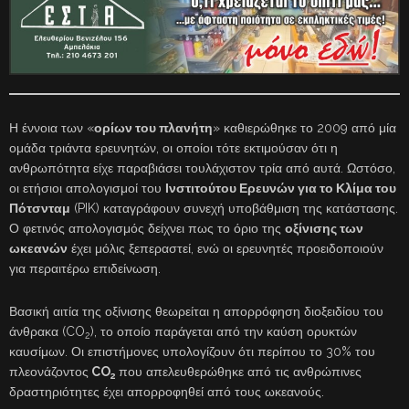
Η έννοια των «
ορίων του πλανήτη
» καθιερώθηκε το 2009 από μία
ομάδα τριάντα ερευνητών, οι οποίοι τότε εκτιμούσαν ότι η
ανθρωπότητα είχε παραβιάσει τουλάχιστον τρία από αυτά. Ωστόσο,
οι ετήσιοι απολογισμοί του
Ινστιτούτου Ερευνών για το Κλίμα του
Πότσνταμ
(PIK) καταγράφουν συνεχή υποβάθμιση της κατάστασης.
Ο φετινός απολογισμός δείχνει πως το όριο της
οξίνισης των
ωκεανών
έχει μόλις ξεπεραστεί, ενώ οι ερευνητές προειδοποιούν
για περαιτέρω επιδείνωση.
Βασική αιτία της οξίνισης θεωρείται η απορρόφηση διοξειδίου του
άνθρακα (CO
), το οποίο παράγεται από την καύση ορυκτών
2
καυσίμων. Οι επιστήμονες υπολογίζουν ότι περίπου το 30% του
πλεονάζοντος
CO
που απελευθερώθηκε από τις ανθρώπινες
2
δραστηριότητες έχει απορροφηθεί από τους ωκεανούς.