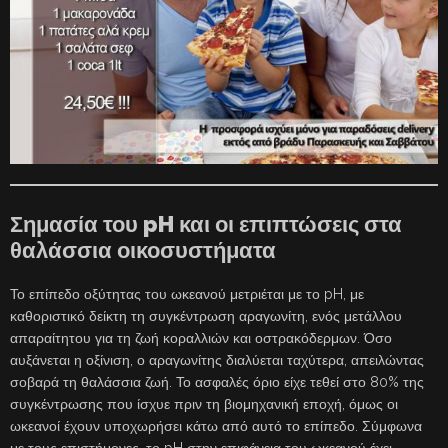
Σημασία του pH και οι επιπτώσεις στα
θαλάσσια οικοσυστήματα
Το επίπεδο οξύτητας του ωκεανού μετριέται με το pH, με
καθοριστικό δείκτη τη συγκέντρωση αραγωνίτη, ενός μετάλλου
απαραίτητου για τη ζωή κοραλλιών και οστρακόδερμων. Όσο
αυξάνεται η οξίνιση, ο αραγωνίτης διαλύεται ταχύτερα, απειλώντας
σοβαρά τη θαλάσσια ζωή. Το ασφαλές όριο είχε τεθεί στο 80% της
συγκέντρωσης που ίσχυε πριν τη βιομηχανική εποχή, όμως οι
ωκεανοί έχουν υποχωρήσει κάτω από αυτό το επίπεδο. Σύμφωνα
με τους επιστήμονες, το pH στην επιφάνεια του ωκεανού έχει