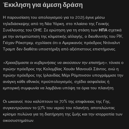
Έκκληση για άμεση δράση
Η παρουσίαση του απολογισμού για το 2025 έγινε μέσω
τηλεδιάσκεψης από τη Νέα Υόρκη, στο πλαίσιο της Γενικής
Συνέλευσης του ΟΗΕ. Σε ερώτηση για τη στάση των
ΗΠΑ
σχετικά
με την αντιμετώπιση της κλιματικής αλλαγής, ο διευθυντής του PIK,
Γιόχαν Ρόκστρεμ, σχολίασε ότι ο Αμερικανός πρόεδρος Ντόναλντ
Τραμπ δεν διαθέτει υποστήριξη από αξιόπιστους επιστήμονες.
«Χρειαζόμαστε οι κυβερνήσεις να ακούσουν την επιστήμη»
, τόνισε ο
πρώην πρόεδρος της Κολομβίας Χουάν Μανουέλ Σάντος, ενώ η
πρώην πρόεδρος της Ιρλανδίας Μέρι Ρόμπινσον υπογράμμισε την
ανάγκη κάθε εθνικός προϋπολογισμός, σχέδιο ασφαλείας ή
εμπορική συμφωνία να λαμβάνει υπόψη τα όρια του πλανήτη.
Οι ωκεανοί, που καλύπτουν το 70% της επιφάνειας της Γης,
συγκεντρώνουν το 97% του νερού του πλανήτη, αποτελώντας
κρίσιμο πυλώνα για τη διατήρηση της ζωής και την ισορροπία των
οικοσυστημάτων.