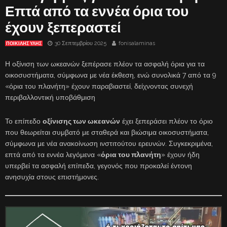
Επτά από τα εννέα όρια του
έχουν ξεπεραστεί
30 Σεπτεμβρίου 2025
fonisalaminas
ΠΟΙΚΙΛΗΣ ΥΛΗΣ
Η οξίνιση των ωκεανών ξεπέρασε πλέον τα ασφαλή όρια για τα
οικοσυστήματα, σύμφωνα με νέα έκθεση, ενώ συνολικά 7 από τα 9
«όρια του πλανήτη» έχουν παραβιαστεί, δείχνοντας συνεχή
περιβαλλοντική υποβάθμιση
Το επίπεδο
οξίνισης των ωκεανών
έχει ξεπεράσει πλέον το όριο
που θεωρείται συμβατό με σταθερά και βιώσιμα οικοσυστήματα,
σύμφωνα με νέα ανακοίνωση ινστιτούτου ερευνών. Συγκεκριμένα,
επτά από τα εννέα λεγόμενα «
όρια του πλανήτη
» έχουν ήδη
υπερβεί τα ασφαλή επίπεδα, γεγονός που προκαλεί έντονη
ανησυχία στους επιστήμονες.