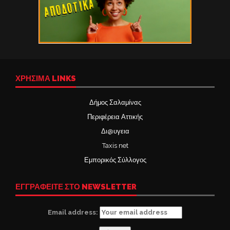
ΧΡΉΣΙΜΑ LINKS
Δήμος Σαλαμίνας
Περιφέρεια Αττικής
Δι@υγεια
Taxis net
Εμπορικός Σύλλογος
ΕΓΓΡΑΦΕΙΤΕ ΣΤΟ NEWSLETTER
Email address: