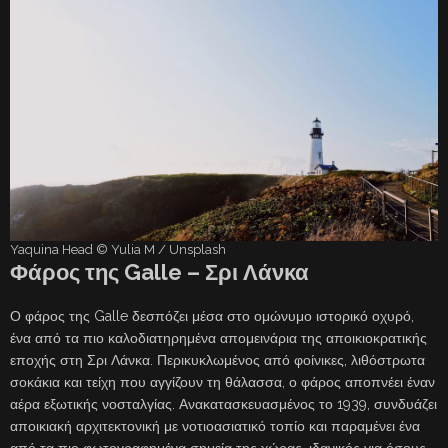
Yaquina Head © Yulia M / Unsplash
Φάρος της Galle – Σρι Λάνκα
Ο φάρος της Galle δεσπόζει μέσα στο ομώνυμο ιστορικό οχυρό,
ένα από τα πιο καλοδιατηρημένα απομεινάρια της αποικιοκρατικής
εποχής στη Σρι Λάνκα. Περικυκλωμένος από φοίνικες, λιθόστρωτα
σοκάκια και τείχη που αγγίζουν τη θάλασσα, ο φάρος αποπνέει έναν
αέρα εξωτικής νοσταλγίας. Ανακατασκευασμένος το 1939, συνδυάζει
αποικιακή αρχιτεκτονική με νοτιοασιατικό τοπίο και παραμένει ένα