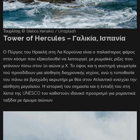
Τουρλίτης © Stelios Xenakis / Unsplash
Tower of Hercules – Γαλικία, Ισπανία
Ο Πύργος του Ηρακλή στη Λα Κορούνια είναι ο παλαιότερος φάρος
στον κόσμο που εξακολουθεί να λειτουργεί, με ρωμαϊκές ρίζες που
φτάνουν πίσω στον 1ο αιώνα μ.Χ. Το ύψος και η αυστηρή γεωμετρία
τού προσδίδουν μια αίσθηση διαχρονικής ισχύος, ενώ η τοποθεσία
του πάνω σε βραχώδη ακρωτήρι με θέα στον Ατλαντικό ενισχύει την
αίσθηση μεγαλείου. Η ιστορική του σημασία και η ένταξή του στη
λίστα της UNESCO τον καθιστούν ιδανικό προορισμό για ρομαντικά
ταξίδια με άρωμα αιώνων.