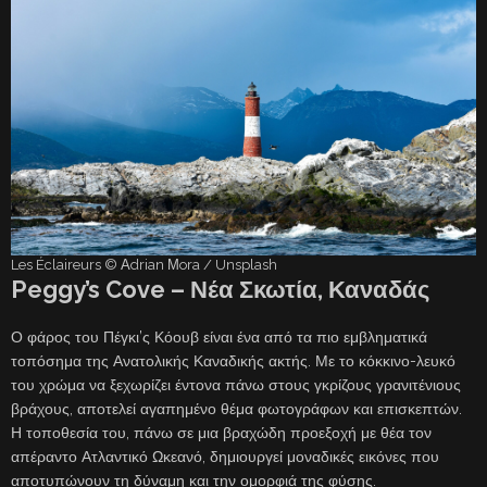
Les Éclaireurs © Αdrian Μora / Unsplash
Peggy’s Cove – Νέα Σκωτία, Καναδάς
Ο φάρος του Πέγκι’ς Κόουβ είναι ένα από τα πιο εμβληματικά
τοπόσημα της Ανατολικής Καναδικής ακτής. Με το κόκκινο-λευκό
του χρώμα να ξεχωρίζει έντονα πάνω στους γκρίζους γρανιτένιους
βράχους, αποτελεί αγαπημένο θέμα φωτογράφων και επισκεπτών.
Η τοποθεσία του, πάνω σε μια βραχώδη προεξοχή με θέα τον
απέραντο Ατλαντικό Ωκεανό, δημιουργεί μοναδικές εικόνες που
αποτυπώνουν τη δύναμη και την ομορφιά της φύσης.