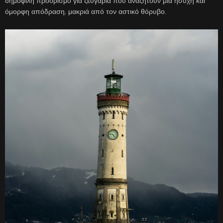
δημοφιλή προορισμό για ζευγάρια που αναζητούν μια ήσυχη και
όμορφη απόδραση, μακριά από τον αστικό θόρυβο.