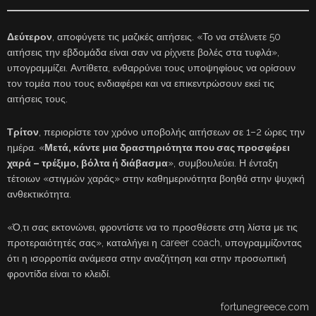
Δεύτερον
, αποφύγετε τις μαζικές αιτήσεις. «Το να στέλνετε 50
αιτήσεις την εβδομάδα είναι σαν να ρίχνετε βολές στα τυφλά»,
υπογραμμίζει. Αντίθετα, ενθαρρύνει τους υποψηφίους να ορίσουν
τον τομέα που τους ενδιαφέρει και να επικεντρώσουν εκεί τις
αιτήσεις τους.
Τρίτον
, περιορίστε τον χρόνο υποβολής αιτήσεων σε 1–2 ώρες την
ημέρα. «
Μετά, κάντε μια δραστηριότητα που σας προσφέρει
χαρά – τρέξιμο, βόλτα ή διάβασμα
», συμβουλεύει. Η ένταξη
τέτοιων «στιγμών χαράς» στην καθημερινότητα βοηθά στην ψυχική
ανθεκτικότητα.
«Ό,τι σας εκτονώνει, φροντίστε να το προσθέσετε στη λίστα με τις
προτεραιότητές σας», καταλήγει η career coach, υπογραμμίζοντας
ότι η ισορροπία ανάμεσα στην αναζήτηση και στην προσωπική
φροντίδα είναι το κλειδί.
fortunegreece.com