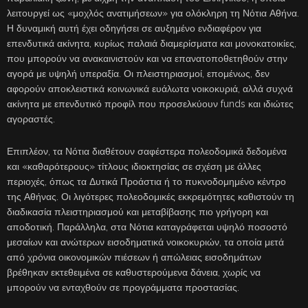
λειτουργεί ως «μοχλός ανατιμήσεων» για ολόκληρη τη Νότια Αθήνα.
Η δυναμική αυτή έχει οδηγήσει σε αυξημένο ενδιαφέρον για
επενδυτικά ακίνητα, κυρίως παλαιά διαμερίσματα και μονοκατοικίες,
που μπορούν να ανακαινιστούν και να επανατοποθετηθούν στην
αγορά με υψηλή υπεραξία. Οι πλειστηριασμοί, επομένως, δεν
αφορούν αποκλειστικά κοινωνικά ευάλωτα νοικοκυριά, αλλά συχνά
ακίνητα με επενδυτικό προφίλ που προσελκύουν funds και ιδιώτες
αγοραστές.
Επιπλέον, τα Νότια διαθέτουν σαφέστερα πολεοδομικά δεδομένα
και «καθαρότερους» τίτλους ιδιοκτησίας σε σχέση με άλλες
περιοχές, όπως τα Δυτικά Προάστια ή το πυκνοδομημένο κέντρο
της Αθήνας. Οι λιγότερες πολεοδομικές εκκρεμότητες καθιστούν τη
διαδικασία πλειστηριασμού και μεταβίβασης πιο γρήγορη και
αποδοτική. Παράλληλα, στα Νότια καταγράφεται υψηλό ποσοστό
μεσαίων και ανώτερων εισοδηματικά νοικοκυριών, τα οποία μετά
από χρόνια οικονομικών πιέσεων ή απώλειας εισοδημάτων
βρέθηκαν εκτεθειμένα σε καθυστερούμενα δάνεια, χωρίς να
μπορούν να ενταχθούν σε προγράμματα προστασίας.