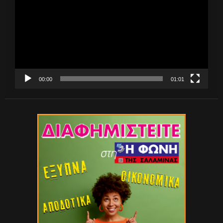
Βίντεο
00:00
01:01