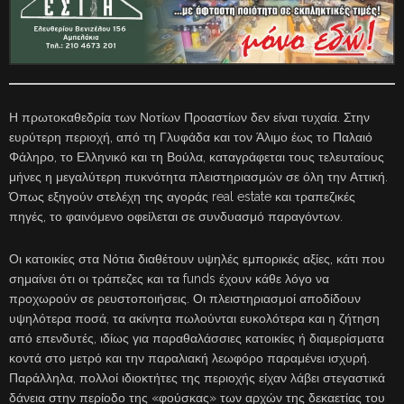
Η πρωτοκαθεδρία των Νοτίων Προαστίων δεν είναι τυχαία. Στην
ευρύτερη περιοχή, από τη Γλυφάδα και τον Άλιμο έως το Παλαιό
Φάληρο, το Ελληνικό και τη Βούλα, καταγράφεται τους τελευταίους
μήνες η μεγαλύτερη πυκνότητα πλειστηριασμών σε όλη την Αττική.
Όπως εξηγούν στελέχη της αγοράς real estate και τραπεζικές
πηγές, το φαινόμενο οφείλεται σε συνδυασμό παραγόντων.
Οι κατοικίες στα Νότια διαθέτουν υψηλές εμπορικές αξίες, κάτι που
σημαίνει ότι οι τράπεζες και τα funds έχουν κάθε λόγο να
προχωρούν σε ρευστοποιήσεις. Οι πλειστηριασμοί αποδίδουν
υψηλότερα ποσά, τα ακίνητα πωλούνται ευκολότερα και η ζήτηση
από επενδυτές, ιδίως για παραθαλάσσιες κατοικίες ή διαμερίσματα
κοντά στο μετρό και την παραλιακή λεωφόρο παραμένει ισχυρή.
Παράλληλα, πολλοί ιδιοκτήτες της περιοχής είχαν λάβει στεγαστικά
δάνεια στην περίοδο της «φούσκας» των αρχών της δεκαετίας του