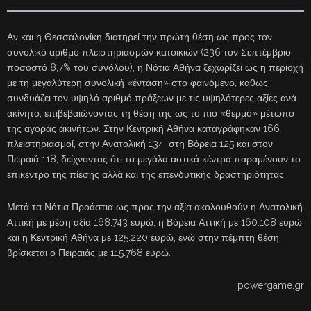
Αν και η Θεσσαλονίκη διατηρεί την πρώτη θέση ως προς τον
συνολικό αριθμό πλειστηριασμών κατοικιών (236 τον Σεπτέμβριο,
ποσοστό 8,7% του συνόλου), η Νότια Αθήνα ξεχωρίζει ως η περιοχή
με τη μεγαλύτερη συνολική «ένταση» στο φαινόμενο, καθως
συνδυάζει τον υψηλό αριθμό πράξεων με τις υψηλότερες αξίες ανά
ακίνητο, επιβεβαιώνοντας τη θέση της ως το πιο «θερμό» μέτωπο
της αγοράς ακινήτων. Στην Κεντρική Αθήνα καταγράφηκαν 166
πλειστηριασμοί, στην Ανατολική 134, στη Βόρεια 125 και στον
Πειραιά 118, δείχνοντας ότι τα μεγάλα αστικά κέντρα παραμένουν το
επίκεντρο της πίεσης αλλά και της επενδυτικής δραστηριότητας.
Μετά τα Νότια Προάστια ως προς την αξία ακολουθούν η Ανατολική
Αττική με μέση αξία 168.743 ευρώ, η Βόρεια Αττική με 160.108 ευρώ
και η Κεντρική Αθήνα με 125.220 ευρώ, ενώ στην πέμπτη θέση
βρίσκεται ο Πειραιάς με 115.768 ευρώ.
powergame.gr