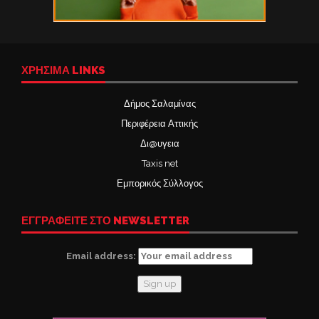
ΧΡΉΣΙΜΑ LINKS
Δήμος Σαλαμίνας
Περιφέρεια Αττικής
Δι@υγεια
Taxis net
Εμπορικός Σύλλογος
ΕΓΓΡΑΦΕΙΤΕ ΣΤΟ NEWSLETTER
Email address: