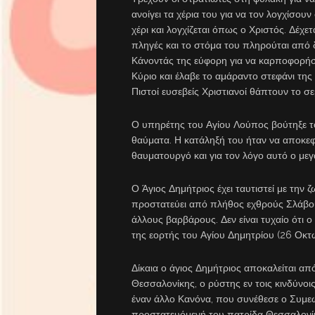
ανοίγει τα χέρια του για να τον λογχίσουν
χέρι και λογχίζεται όπως ο Χριστός. Δέχε
πληγές και το στόμα του πληρούται από δ
Κάνοντάς της εύφορη για να καρποφορήσ
Κύριο και έλαβε το αμάραντο στεφάνι της
Πιστοί ευσεβείς Χριστιανοί θάπτουν το 
Ο υπηρέτης του Αγίου Λούπος βούτηξε το 
θαύματα. Η κατάληξή του ήταν να αποκεφα
θαυματουργό και για τον λόγο αυτό ο με
Ο Άγιος Δημήτριος έχει ταυτιστεί με την 
προστατεύει από πλήθος εχθρούς Σλάβου
άλλους βαρβάρους. Δεν είναι τυχαίο ότι
της εορτής του Αγίου Δημητρίου (26 Οκτ
Δίκαια ο άγιος Δημήτριος αποκαλείται α
Θεσσαλονίκης, ο ρύστης εν τοις κινδύνοι
έναν άλλο Κανόνα, που συνέθεσε ο Συμεώ
προστατευόμενή του πατρίδα Θεσσαλονίκ