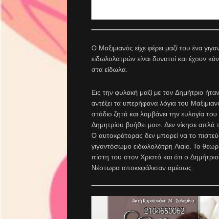
Ο Μαξιμιανός είχε φέρει μαζί του ένα γιγ
ειδωλολατρών είναι δυνατοί και έχουν κά
στα είδωλα.
Εις την φυλακή μαζί με τον Δημήτριο ήτ
αντέξει τα υπερήφανα λόγια του Μαξιμιαν
στάδιο ζητά και λαμβάνει την ευλογία το
Δημητρίου βοήθει μοι». Δεν νίκησε απλά 
Ο αυτοκράτορας δεν μπορεί να το πιστεύ
γιγαντόσωμο ειδωλολάτρη Λιαίο. Το θεωρ
πίστη του στον Χριστό και ότι ο Δημήτρι
Νέστωρα αποκεφάλισαν αμέσως.