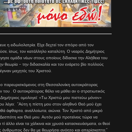
ευε η ειδωλολατρία. Είχε δεχτεί τον σπόρο από τον
σε, ίσως, τον κατάλληλο καταλύτη. Ο νεαρός Δημήτριος
ργησε ομάδα νέων στους οποίους δίδασκε την Αλήθεια του
ν θεωρία – την διδασκαλία και τον ενάρετο βίο πολλούς
έγιναν μαχητές του Χριστού.
ι ο παρευρισκόμενος στη Θεσσαλονίκη αυτοκράτορας
ν του . Ο αυτοκράτορας θέλει να μάθει αν ο στρατιωτικός
ς Δημήτριος ομολογεί: «Τω Χριστώ μου πιστεύω μόνον»
ου λέγει: “Αύτη η πίστη μου στον αληθινό Θεό μού έχει
γαθά άφθαρτα, αναλλοίωτα, αιώνια. Τον Χριστό από μικρό
 Δεσπότη και Θεό μου. Αυτόν μού προτείνεις τώρα να
τί άλλο είναι τα χάλκινα και χρυσά κατασκευάσματα, οι θεοί
ος άνθρωπος δεν θα με θεωρήσει ανόητο και απερίσκεπτο;”