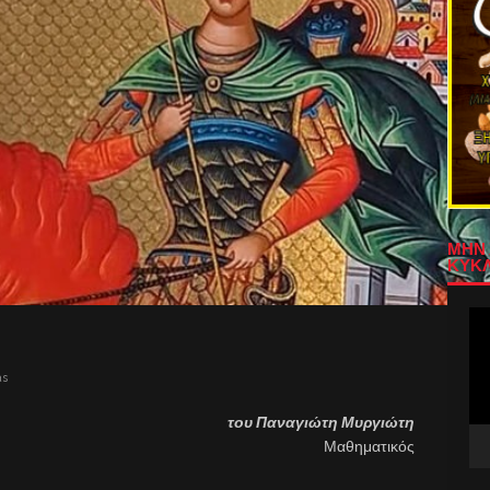
ΜΗΝ 
ΚΥΚΛ
Πρ
Αν
Βίν
as
του Παναγιώτη Μυργιώτη
Μαθηματικός