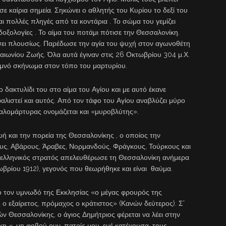
 σε καίρια σημεία. Σηκώνει ο αθλητής του Κυρίου το δεξί του
ται πολλές πληγές από τα κοντάρια . Το σώμα του γεμίζει
οξολογίες . Το αίμα του ποτάμι πότισε την Θεσσαλονίκη.
ει πλουσίως. Παρέδωσε την αγία του ψυχή στον αγωνοθέτη
 αιωνίου Ζωής. Όλα αυτά έγιναν στις 26 Οκτωβρίου 304 μ.Χ.
σεμνό σκήνωμα στον τόπο του μαρτυρίου.
δακτυλίδι του στο αίμα του Αγίου και με αυτό έκανε
λιστεί και αυτός. Από τον τάφο του Αγίου αναβλύζει μύρο
γαλομάρτυρας ονομάζεται και «μυροβλύτης».
ζωή και την πορεία της Θεσσαλονίκης , ο οποίος την
ς, Αβάρους, Άραβες, Νορμανδούς, Φράγκους, Τούρκους και
 ο ελληνικός στρατός απελευθέρωσε τη Θεσσαλονίκη ανήμερα
ωβρίου 1912), γεγονός που θεωρήθηκε και είναι θαύμα.
πό τον υμνωδό της Εκκλησίας «ο μέγας φρουρός της
ς ο εξαίρετος, πρόμαχος ο κράτιστος» (Κανών δεύτερος). Σ’
ν Θεσσαλονίκης, ο άγιος Δημήτριος φέρεται να λέει στην
η «…μη φοβού ουν, πατρίς μου, εμέ κατέχουσα, τους