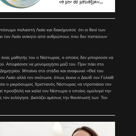
αντόσωμο παλαιστή Λιαίο και διακήρυσσε ότι οι θεοί των
νει τον Λιαίο ανίκητο από ανθρώπους που δεν πιστεύουν
αν ένας μαθητής του ο Νέστωρας, ο οποίος δεν μπορούσε να
ού. Αποφάσισε να μονομαχήσει μαζί του. Πριν πάει στο
υ Δημητρίου. Μπαίνει στο στάδιο και αναφωνεί «Θεέ του
τον Λιαίο αλλά τον σκότωσε, όπως έκανε ο Δαυίδ τον Γολιάθ.
σει ο μικρόσωμος Χριστιανός Νέστωρας να ντροπιάσει τον
εί προσβολή και καλεί τον Νέστωρα ο οποίος ομολογεί την
ος τον ευλόγησε. Διατάζει αμέσως την θανάτωσή των. Τον