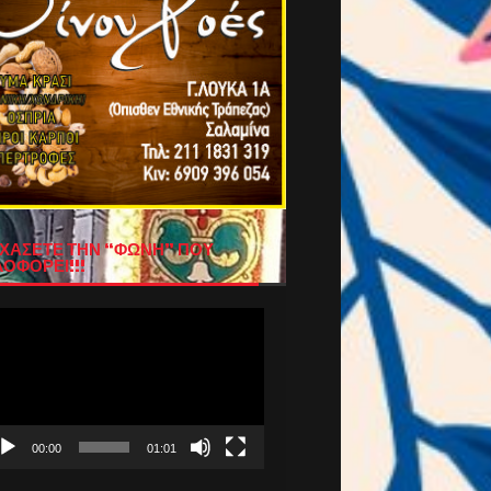
ΧΑΣΕΤΕ ΤΗΝ “ΦΩΝΗ” ΠΟΥ
ΟΦΟΡΕΙ!!!
όγραμμα
απαραγωγής
τεο
00:00
01:01