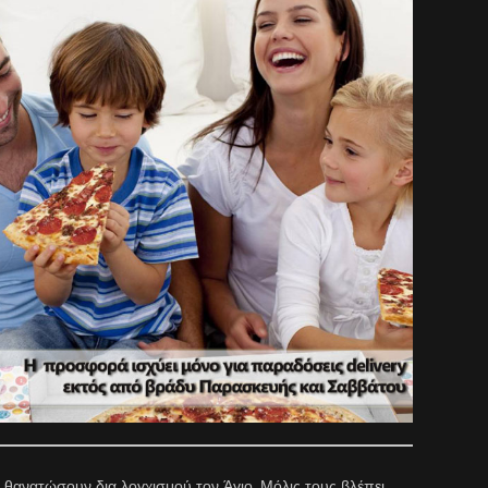
 θανατώσουν δια λογχισμού τον Άγιο. Μόλις τους βλέπει