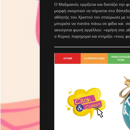
Ο Μαξιμιανός οργίζεται και διατάζει την 
μορφή σκορπιού να σέρνεται στο δάπεδο κ
αθλητής του Χριστού τον σταύρωσε με το
μπορείτε να πατάτε πάνω σε φίδια και σ
ακούγεται φωνή αγγέλλου: «ειρήνη σοι, α
ο Κύριος παρηγορεί και στηρίζει «τους 