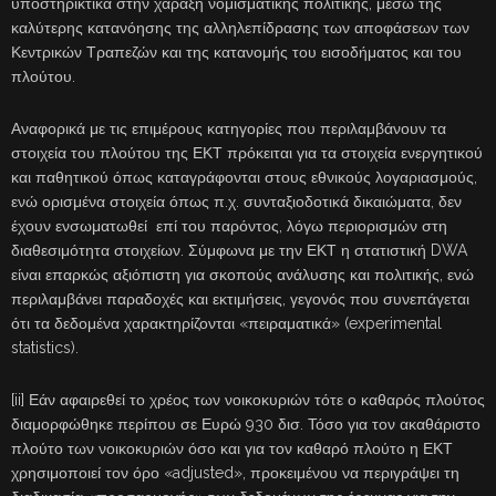
υποστηρικτικά στην χάραξη νομισματικής πολιτικής, μέσω της
καλύτερης κατανόησης της αλληλεπίδρασης των αποφάσεων των
Κεντρικών Τραπεζών και της κατανομής του εισοδήματος και του
πλούτου.
Αναφορικά με τις επιμέρους κατηγορίες που περιλαμβάνουν τα
στοιχεία του πλούτου της ΕΚΤ πρόκειται για τα στοιχεία ενεργητικού
και παθητικού όπως καταγράφονται στους εθνικούς λογαριασμούς,
ενώ ορισμένα στοιχεία όπως π.χ. συνταξιοδοτικά δικαιώματα, δεν
έχουν ενσωματωθεί επί του παρόντος, λόγω περιορισμών στη
διαθεσιμότητα στοιχείων. Σύμφωνα με την ΕΚΤ η στατιστική DWA
είναι επαρκώς αξιόπιστη για σκοπούς ανάλυσης και πολιτικής, ενώ
περιλαμβάνει παραδοχές και εκτιμήσεις, γεγονός που συνεπάγεται
ότι τα δεδομένα χαρακτηρίζονται «πειραματικά» (experimental
statistics).
[ii] Εάν αφαιρεθεί το χρέος των νοικοκυριών τότε ο καθαρός πλούτος
διαμορφώθηκε περίπου σε Ευρώ 930 δισ. Τόσο για τον ακαθάριστο
πλούτο των νοικοκυριών όσο και για τον καθαρό πλούτο η ΕΚΤ
χρησιμοποιεί τον όρο «adjusted», προκειμένου να περιγράψει τη