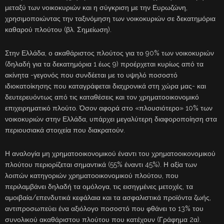
μεταξύ των νοικοκυριών και η σύγκριση με την Ευρωζώνη,
χρησιμοποιώντας την ταξινόμηση των νοικοκυριών σε δεκατημόρια
καθαρού πλούτου (βλ. Σημείωση).
Στην Ελλάδα, ο ακαθάριστος πλούτος για το 90% των νοικοκυριών
(δηλαδή για τα δεκατημόρια 1 έως 9) προέρχεται κυρίως από τα
ακίνητα -γεγονός που συνδέεται με το υψηλό ποσοστό
ιδιοκατοίκησης που καταγράφεται διαχρονικά στη χώρα μας- και
δευτερευόντως από τις καταθέσεις και τον χρηματοοικονομικό
επιχειρηματικό πλούτο. Όσον αφορά στο «πλουσιότερο» 10% των
νοικοκυριών στην Ελλάδα, υπάρχει μεγαλύτερη διαφοροποίηση στα
περιουσιακά στοιχεία που διακρατούν.
Η αναλογία μη χρηματοοικονομικού έναντι του χρηματοοικονομικού
πλούτου περιορίζεται σημαντικά (55% έναντι 45%). Η αξία των
λοιπών κατηγοριών χρηματοοικονομικού πλούτου, που
περιλαμβάνει δηλαδή τα ομόλογα, τις εισηγμένες μετοχές, τα
αμοιβαία/επενδυτικά κεφάλαια και τα ασφαλιστικά προϊόντα ζωής,
αντιπροσωπεύει ένα αξιόλογο ποσοστό που φθάνει το 13% του
συνολικού ακαθάριστου πλούτου που κατέχουν (Γράφημα 2α).