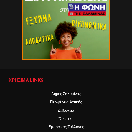
ΧΡΉΣΙΜΑ LINKS
Δήμος Σαλαμίνας
Περιφέρεια Αττικής
Δι@υγεια
Taxis net
Εμπορικός Σύλλογος