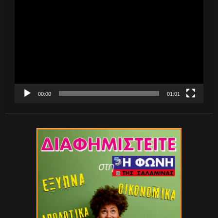
Πρόγραμμα
Αναπαραγωγής
Βίντεο
00:00
01:01