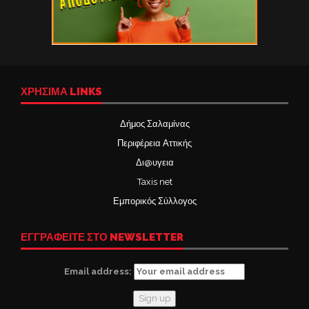
ΧΡΉΣΙΜΑ LINKS
Δήμος Σαλαμίνας
Περιφέρεια Αττικής
Δι@υγεια
Taxis net
Εμπορικός Σύλλογος
ΕΓΓΡΑΦΕΙΤΕ ΣΤΟ NEWSLETTER
Email address: