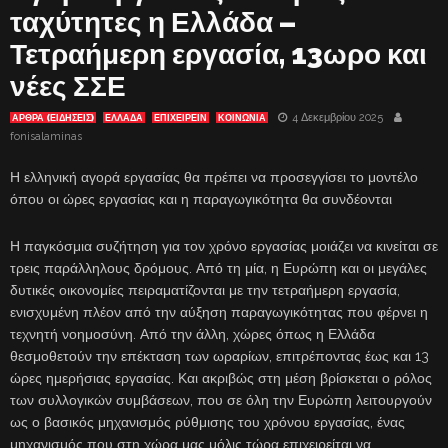
ταχύτητες η Ελλάδα –
Τετραήμερη εργασία, 13ωρο και
νέες ΣΣΕ
4 Δεκεμβρίου 2025
ΑΡΘΡΑ (ΕΙΔΗΣΕΙΣ)
ΕΛΛΑΔΑ
ΕΠΙΧΕΙΡΕΙΝ
ΚΟΙΝΩΝΙΑ
fonisalaminas
Η ελληνική αγορά εργασίας θα πρέπει να προσεγγίσει το μοντέλο
όπου οι ώρες εργασίας και η παραγωγικότητα θα συνδέονται
Η παγκόσμια συζήτηση για τον χρόνο εργασίας μοιάζει να κινείται σε
τρεις παράλληλους δρόμους. Από τη μία, η Ευρώπη και οι μεγάλες
δυτικές οικονομίες πειραματίζονται με την τετραήμερη εργασία,
ενισχυμένη πλέον από την αύξηση παραγωγικότητας που φέρνει η
τεχνητή νοημοσύνη. Από την άλλη, χώρες όπως η Ελλάδα
θεσμοθετούν την επέκταση των ωραρίων, επιτρέποντας έως και 13
ώρες ημερήσιας εργασίας. Και ακριβώς στη μέση βρίσκεται ο ρόλος
των συλλογικών συμβάσεων, που σε όλη την Ευρώπη λειτουργούν
ως ο βασικός μηχανισμός ρύθμισης του χρόνου εργασίας, ένας
μηχανισμός που στη χώρα μας μόλις τώρα επιχειρείται να