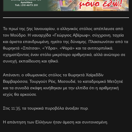
Το πρωί της 5ης Ιανουαρίου, ο ελληνικός στόλος απέπλευσε από
τον Μούδρο. Η ναυαρχίδα «Γεώργιος Αβέρωφ», σύγχρονη, ταχεία
και άριστα επανδρωμένη, ηγείτο της δύναμης. Πλαισιωνόταν από τα
θωρηκτά «Σπέτσαι», «Ύδρα», «Ψαρά» και τα αντιτορπιλικά,
σχηματίζοντας έναν στόλο μικρότερο αριθμητικά, αλλά ανώτερο σε
συνοχή, εκπαίδευση και ηθικό.
Απέναντι, ο οθωμανικός στόλος τα θωρηκτά Χαϊρεδδίν
Βαρβαρόσσα, Τουργούτ Ρέις, Μεσουδιέ, το καταδρομικό Μετζητιέ
και τα συνοδά σκάφη κινήθηκαν με την ελπίδα ότι η αριθμητική
ισχύς θα αρκούσε.
Στις 11:35, τα τουρκικά πυροβόλα άνοιξαν πυρ.
Η απάντηση των Ελλήνων ήταν άμεση και συντονισμένη.