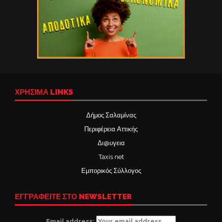
ΧΡΉΣΙΜΑ LINKS
Δήμος Σαλαμίνας
Περιφέρεια Αττικής
Δι@υγεια
Taxis net
Εμπορικός Σύλλογος
ΕΓΓΡΑΦΕΙΤΕ ΣΤΟ NEWSLETTER
Email address: