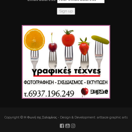
Copyright © Η Φωνή της Σαλαμίνας - Design & Development: artbaze graphic arts