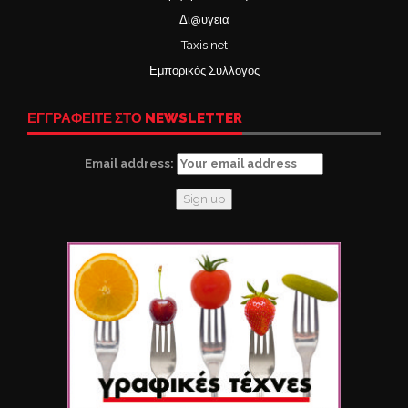
Δι@υγεια
Taxis net
Εμπορικός Σύλλογος
ΕΓΓΡΑΦΕΙΤΕ ΣΤΟ NEWSLETTER
Email address: