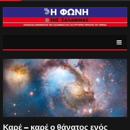
Καρέ – καρέ ο θάνατος ενός