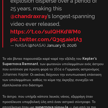
explosion disperse over a period of
25 years, making this
@chandraxray
’s longest-spanning
video ever released.
https://t.co/suIQHKdWM0
pic.twitter.com/Q3q5aietA3
— NASA (@NASA)
January 6, 2026
Το νέο βίντεο παρουσιάζει καρέ-καρέ την εξέλιξη του
Kepler’s
Supernova Remnant
, των φωτεινών υπολειμμάτων ενός άστρου
που εντόπισε για πρώτη φορά το 1604 ο Γερμανός αστρονόμος
Johannes Kepler. Οι εικόνες δείχνουν την εντυπωσιακή επέκταση
των υπολειμμάτων, καθώς το κύμα της έκρηξης συνεχίζει να
εξαπλώνεται στο διάστημα.
Το άστρο, που υπήρξε κάποτε λευκός νάνος, εξερράγη όταν
προσέλκυσε υπερβολική ύλη από έναν αστρικό σύντροφο. Το
αποτέλεσμα ήταν μια
supernova τύπου Ia
— ένα από τα πιο