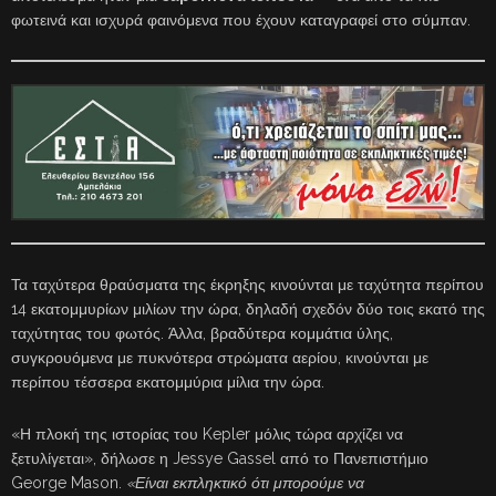
φωτεινά και ισχυρά φαινόμενα που έχουν καταγραφεί στο σύμπαν.
Τα ταχύτερα θραύσματα της έκρηξης κινούνται με ταχύτητα περίπου
14 εκατομμυρίων μιλίων την ώρα, δηλαδή σχεδόν δύο τοις εκατό της
ταχύτητας του φωτός. Άλλα, βραδύτερα κομμάτια ύλης,
συγκρουόμενα με πυκνότερα στρώματα αερίου, κινούνται με
περίπου τέσσερα εκατομμύρια μίλια την ώρα.
«Η πλοκή της ιστορίας του Kepler μόλις τώρα αρχίζει να
ξετυλίγεται», δήλωσε η Jessye Gassel από το Πανεπιστήμιο
George Mason.
«Είναι εκπληκτικό ότι μπορούμε να