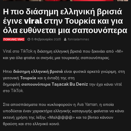
Η πιο διάσημη ελληνική βρισιά
έγινε viral στην Τουρκία και για
όλα ευθύνεται μια σαπουνόπερα
8 Φεβρουαρίου 2026
fonisalaminas
ΠΟΙΚΙΛΗΣ ΥΛΗΣ
Viral στο TikTok η διάσημη ελληνική βρισιά που ξεκινάει από «Μ»
και για όλα φταίνε οι σκηνές μια τουρκικής σαπουνόπερας.
Ηπιο
διάσημη ελληνική βρισιά
είναι φυσικά αρκετά γνώριμη, στη
γειτονική
Τουρκία
και η ένταξή της στη
δημοφιλή
σαπουνόπερα Taşacak Bu Deniz
την έχει κάνει viral
στο TikTok.
Στα αποσπάσματα που κυκλοφορούν η Ava Yaman, η οποία
υποδύεται έναν χαρακτήρα ελληνικής καταγωγής φαίνεται να κάνει
εκτενή χρήση της λέξης «Μαλ@@@@» και τα βίντεο κάνουν
θραύση και στο ελληνικό κοινό.