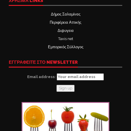
ΧΡΉΣΙΜΑ LINKS
Δήμος Σαλαμίνας
Περιφέρεια Αττικής
Δι@υγεια
Taxis net
Εμπορικός Σύλλογος
ΕΓΓΡΑΦΕΙΤΕ ΣΤΟ NEWSLETTER
Email address: