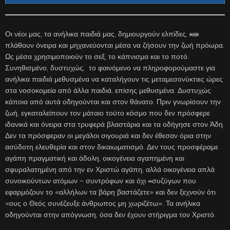
Οι νέοι μας, τα ανήλικα παιδιά μας, δημιουργούν ελπίδες,
και
πλάθουν όνειρα και μηχανεύονται μέσα να ζήσουν την ζωή πρόωρα.
Ως μέσα χρησιμοποιούν το σεξ, το κάπνισμα και το ποτό.
Συνηθισμένο, δυστυχώς, το φαινόμενο να πληροφορούμαστε για
ανήλικα παιδιά μεθυσμένα να καταλήγουν τις μεταμεσονύκτιες ώρες
στα νοσοκομεία από άλλα παιδιά, επίσης μεθυσμένα. Δυστυχώς
κάποια από αυτά οδηγούνται και στον θάνατο. Πριν γνωρίσουν την
ζωή, εγκαταλείπουν τον μάταιο τούτο κόσμο που δεν πρόσφερε
ιδανικά και όνειρα στα τρυφερά βλαστάρια και τα οδήγησε στον Άδη.
Δεν τα πρόσφεραν οι μεγάλοι σιγουριά και δεν έθεσαν όρια στην
ασύδοτη ελευθερία και στον δικαιωματισμό. Δεν τους προσφέραμε
αγάπη πραγματική και άδολη, οικογένεια αγαπημένη και
σφυραλατημένη από την εν Χριστώ αγάπη, αλλά οικογένεια απλά
συνοικούντων ατόμων – συντρόφων και όχι
«
συζύγων που
εφαρμόζουν το «αλλήλων τα βάρη βαστάζετε» και δεν ξεχνούν ότι
«ους ο Θεός συνέζευξε άνθρωπος μη χωριζέτω». Τα ανήλικα
οδηγούνται στην απόγνωση, όσα δεν έχουν στήριγμα τον Χριστό.