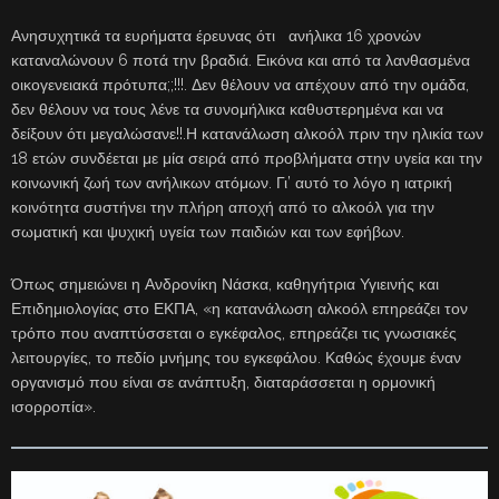
Ανησυχητικά τα ευρήματα έρευνας ότι ανήλικα 16 χρονών
καταναλώνουν 6 ποτά την βραδιά. Εικόνα και από τα λανθασμένα
οικογενειακά πρότυπα;;!!!. Δεν θέλουν να απέχουν από την ομάδα,
δεν θέλουν να τους λένε τα συνομήλικα καθυστερημένα και να
δείξουν ότι μεγαλώσανε!!.Η κατανάλωση αλκοόλ πριν την ηλικία των
18 ετών συνδέεται με μία σειρά από προβλήματα στην υγεία και την
κοινωνική ζωή των ανήλικων ατόμων. Γι’ αυτό το λόγο η ιατρική
κοινότητα συστήνει την πλήρη αποχή από το αλκοόλ για την
σωματική και ψυχική υγεία των παιδιών και των εφήβων.
Όπως σημειώνει η Ανδρονίκη Νάσκα, καθηγήτρια Υγιεινής και
Επιδημιολογίας στο ΕΚΠΑ, «η κατανάλωση αλκοόλ επηρεάζει τον
τρόπο που αναπτύσσεται ο εγκέφαλος, επηρεάζει τις γνωσιακές
λειτουργίες, το πεδίο μνήμης του εγκεφάλου. Καθώς έχουμε έναν
οργανισμό που είναι σε ανάπτυξη, διαταράσσεται η ορμονική
ισορροπία».