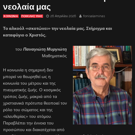
νεολαία μας
26 Απριλίου 2026
fonisalaminas
ΚΟΙΝΩΝΙΑ
ΠΟΙΚΙΛΗΣ ΥΛΗΣ
Το αλκοόλ «σκοτώνει» την νεολαία μας. Στήριγμα και
καταφύγιο ο Χριστός.
του
Παναγιώτη Μυργιώτη
Μαθηματικός
Η κοινωνία η σημερινή δεν
μπορεί να θεωρηθεί ως η
κοινωνία του μέτρου και της
πνευματικής ζωής. Ο κοσμικός
τρόπος ζωής, μακριά από τα
χριστιανικά πρότυπα θεοποιεί τον
ρόλο του σώματος και της
«ελευθερίας» του ατόμου.
Παραβλέπει την έννοια του
προσώπου και διακατέχεται από