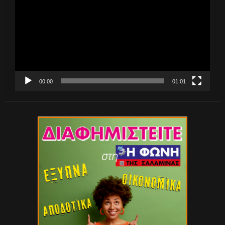
Βίντεο
00:00
01:01