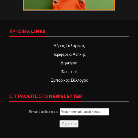
ΧΡΉΣΙΜΑ LINKS
Δήμος Σαλαμίνας
Περιφέρεια Αττικής
Δι@υγεια
Taxis net
Εμπορικός Σύλλογος
ΕΓΓΡΑΦΕΙΤΕ ΣΤΟ NEWSLETTER
Email address: