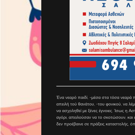
Ένα νεαρό παιδί, -μέσα στα τόσα νεαρά 
απειλή τού θανάτου, -του φονικού, να λ
να ασχοληθεί με ξένες έγνοιες. Ίσως η Α
αγόρι, απειλούσαν να το σκοτώσουν, και ε
δεν προέβαινε σε πράξεις καταστολής, όπ