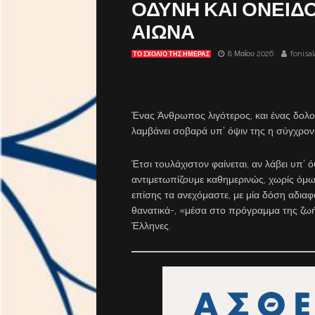
ΟΔΥΝΗ ΚΑΙ ΟΝΕΙΔ
ΑΙΩΝΑ
8 Μαΐου 2026
fonisa
ΤΟ ΣΧΌΛΙΟ ΤΗΣ ΗΜΈΡΑΣ
Ένας Άνθρωπος λιγότερος, και ένας δολοφ
λαμβάνει σοβαρά υπ’ όψιν της η σύγχρον
Έτσι τουλάχιστον φαίνεται, αν λάβει υπ’
αντιμετωπίζουμε καθημερινώς, χωρίς όμως
επίσης τα ανεχόμαστε, με μία δόση αδιαφ
θανατικά-, «μέσα στο πρόγραμμα της ζωής
Έλληνες.