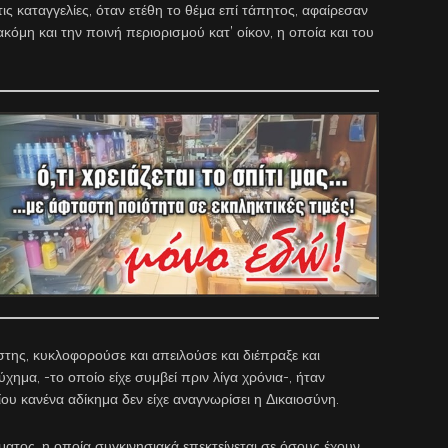
ις καταγγελίες, όταν ετέθη το θέμα επί τάπητος, αφαίρεσαν
όμη και την ποινή περιορισμού κατ’ οίκον, η οποία και του
στης, κυκλοφορούσε και απειλούσε και διέπραξε και
ύχημα, -το οποίο είχε συμβεί πριν λίγα χρόνια-, ήταν
ου κανένα αδίκημα δεν είχε αναγνωρίσει η Δικαιοσύνη.
ύματος, η οποία συγκινησιακά επεκτείνεται σε όσους έχουν