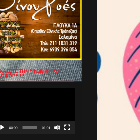
ΧΑΣΕΤΕ ΤΗΝ “ΦΩΝΗ” ΠΟΥ
ΟΦΟΡΕΙ!!!
όγραμμα
απαραγωγής
τεο
00:00
01:01