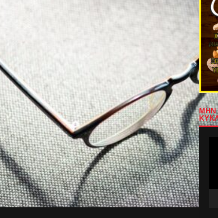
ΜΗΝ 
ΚΥΚΛ
Πρ
Αν
Βίν