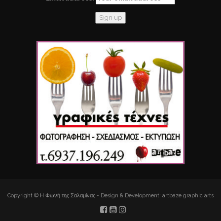
Copyright © Η Φωνή της Σαλαμίνας - Design & Development: artbaze graphic arts