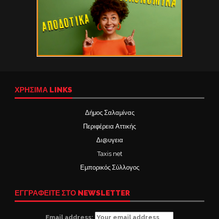
ΧΡΉΣΙΜΑ LINKS
Δήμος Σαλαμίνας
Περιφέρεια Αττικής
Δι@υγεια
Taxis net
Εμπορικός Σύλλογος
ΕΓΓΡΑΦΕΙΤΕ ΣΤΟ NEWSLETTER
Email address: