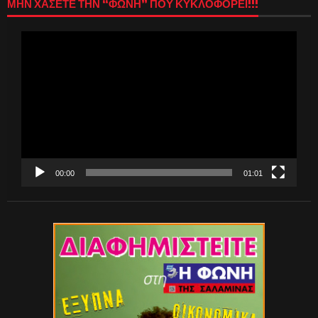
ΜΗΝ ΧΑΣΕΤΕ ΤΗΝ “ΦΩΝΗ” ΠΟΥ ΚΥΚΛΟΦΟΡΕΙ!!!
Πρόγραμμα
Αναπαραγωγής
Βίντεο
00:00
01:01