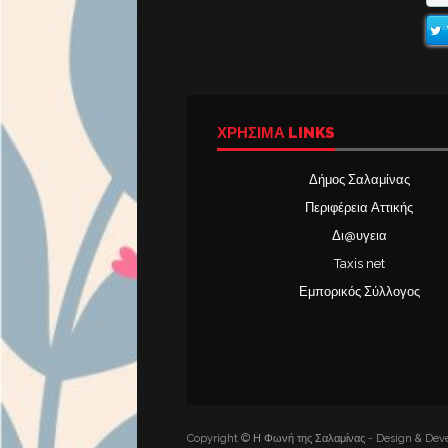
ΧΡΉΣΙΜΑ LINKS
Δήμος Σαλαμίνας
Περιφέρεια Αττικής
Δι@υγεια
Taxis net
Εμπορικός Σύλλογος
Copyright © Η Φωνή της Σαλαμίνας - Design & Deve