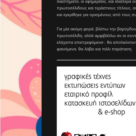
διαστήματα, οι εφημερίδες, και ιδιαίτερα
πρωτοσέλιδους και τεράστιους τίτλους, α
και εγκρίθηκε για ορισμένους από τους σ
Για μία ακόμη φορά, βλέπω την βαρύγδο
πρωτοσέλιδη, αλλά αμφιβάλλω αν οι συνταξ
ελάχιστα επιστρεφόμενα-, θα απολαύσουν
φαινόμενα, θα λάβει και πάλι παράταση.