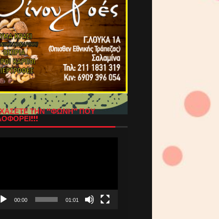
ΧΑΣΕΤΕ ΤΗΝ “ΦΩΝΗ” ΠΟΥ
ΟΦΟΡΕΙ!!!
όγραμμα
απαραγωγής
τεο
00:00
01:01