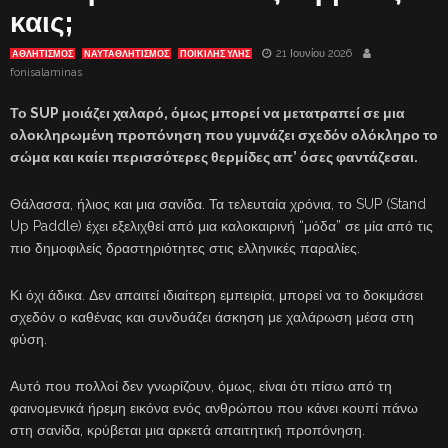
καις;
21 Ιουνίου 2026
ΑΘΛΗΤΙΣΜΟΣ
ΝΑΥΤΑΘΛΗΤΙΣΜΟΣ
ΠΟΙΚΙΛΗΣ ΥΛΗΣ
fonisalaminas
Το SUP μοιάζει χαλαρό, όμως μπορεί να μετατραπεί σε μια
ολοκληρωμένη προπόνηση που γυμνάζει σχεδόν ολόκληρο το
σώμα και καίει περισσότερες θερμίδες απ’ όσες φαντάζεσαι.
Θάλασσα, ήλιος και μια σανίδα. Τα τελευταία χρόνια, το SUP (Stand
Up Paddle) έχει εξελιχθεί από μια καλοκαιρινή “μόδα” σε μία από τις
πιο δημοφιλείς δραστηριότητες στις ελληνικές παραλίες.
Κι όχι άδικα. Δεν απαιτεί ιδιαίτερη εμπειρία, μπορεί να το δοκιμάσει
σχεδόν ο καθένας και συνδυάζει άσκηση με χαλάρωση μέσα στη
φύση.
Αυτό που πολλοί δεν γνωρίζουν, όμως, είναι ότι πίσω από τη
φαινομενικά ήρεμη εικόνα ενός ανθρώπου που κάνει κουπί πάνω
στη σανίδα, κρύβεται μια αρκετά απαιτητική προπόνηση.