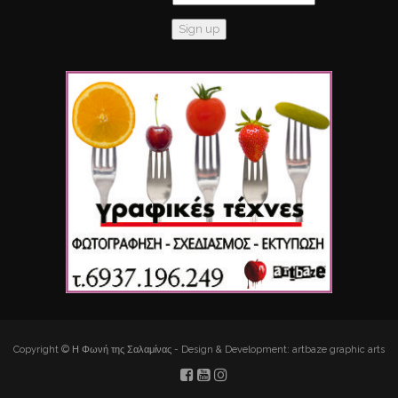
Copyright © Η Φωνή της Σαλαμίνας - Design & Development: artbaze graphic arts