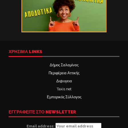
ΧΡΉΣΙΜΑ LINKS
Δήμος Σαλαμίνας
Περιφέρεια Αττικής
Δι@υγεια
Taxis net
Εμπορικός Σύλλογος
ΕΓΓΡΑΦΕΙΤΕ ΣΤΟ NEWSLETTER
Email address: