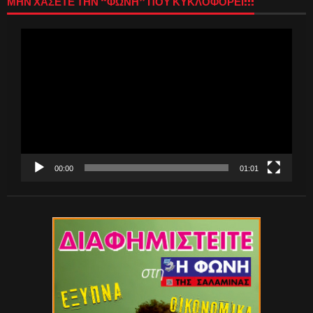
ΜΗΝ ΧΑΣΕΤΕ ΤΗΝ “ΦΩΝΗ” ΠΟΥ ΚΥΚΛΟΦΟΡΕΙ!!!
Πρόγραμμα
Αναπαραγωγής
Βίντεο
00:00
01:01