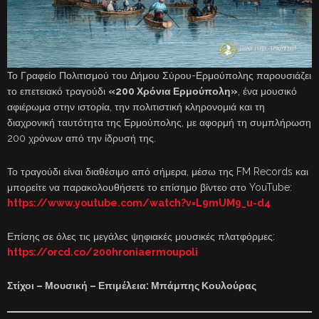
Το Γραφείο Πολιτισμού του Δήμου Σύρου-Ερμούπολης παρουσιάζει
το επετειακό τραγούδι
«200 Χρόνια Ερμούπολη»
, ένα μουσικό
αφιέρωμα στην ιστορία, την πολιτιστική κληρονομιά και τη
διαχρονική ταυτότητα της Ερμούπολης, με αφορμή τη συμπλήρωση
200 χρόνων από την ίδρυσή της.
Το τραγούδι είναι διαθέσιμο από σήμερα, μέσω της FM Records και
μπορείτε να παρακολουθήσετε το επίσημο βίντεο στο YouTube:
https://www.youtube.com/watch?v=L9mUM9_u-d4
Επίσης σε όλες τις μεγάλες ψηφιακές μουσικές πλατφόρμες:
https://orcd.co/200hroniaermoupoli
Στίχοι – Μουσική – Επιμέλεια: Μπάμπης Κουλούρας