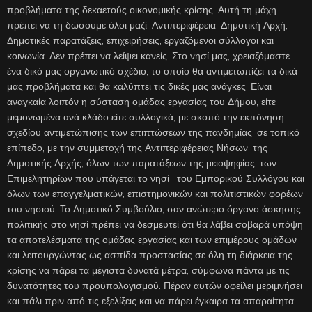
προβλήματα της δεκαετούς οικονομικής κρίσης. Αυτή τη μάχη
πρέπει να τη δώσουμε όλοι μαζί. Αντιπεριφέρεια, Δημοτική Αρχή,
Δημοτικές παρατάξεις, επιχειρήσεις, εργαζόμενοι σύλλογοι και
κοινωνία. Δεν πρέπει να λείψει κανείς. Στο νησί μας, χρειαζόμαστε
ένα δικό μας οργανωτικό σχέδιο, το οποίο θα αντιμετωπίζει τα δικά
μας προβλήματα και θα καλύπτει τις δικές μας ανάγκες. Είναι
αναγκαία λοιπόν η σύσταση ομάδας εργασίας του Δήμου, είτε
μεμονωμένα ανά κλάδο είτε συλλογικά, με σκοπό την εκπόνηση
σχεδίου αντιμετώπισης των επιπτώσεων της πανδημίας, σε τοπικό
επίπεδο, με την συμμετοχή της Αντιπεριφέρειας Νήσων, της
Δημοτικής Αρχής, όλων των παρατάξεων της μειοψηφίας, των
Επιμελητηρίων που υπάγεται το νησί , του Εμπορικού Συλλόγου και
όλων των επαγγελματικών, επιστημονικών και πολιτιστικών φορέων
του νησιού. Το Δημοτικό Συμβούλιο, σαν ανώτερο όργανο άσκησης
πολιτικής στο νησί πρέπει να δεσμευτεί ότι θα λάβει σοβαρά υπόψη
τα αποτελέσματα της ομάδας εργασίας και των επιμέρους ομάδων
και λειτουργώντας ως ασπίδα προστασίας σε όλη τη διάρκεια της
κρίσης να πάρει τα μέγιστα δυνατά μέτρα, σύμφωνα πάντα με τις
δυνατότητες του προϋπολογισμού. Πέραν αυτών οφείλει μεριμνήσει
και πάλι πριν από τις εξελίξεις και να πάρει έγκαιρα τα απαραίτητα