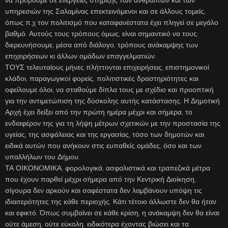
να προβούμε σε ενέργειες στήριξης των ανθρώπων και των
υπηρεσιών της Σαλαμίνας επεκτεινόμενοι και σε άλλους τομείς,
όπως π.χ τον πολιτισμό που καταφανέστατα έχει πληγεί σε μεγάλο
βαθμό. Αυτούς τους τρόπους όμως, είναι σημαντικό να τους
διερευνήσουμε, μέσα από διάλογο, τρόπους ανάκαμψης των
επιχειρήσεων κι άλλων ομάδων επαγγελματιών.
ΤΟΥΣ τελευταίους μήνες πλήττονται επιχειρήσεις, επιστημονικοί
κλάδοι, παραγωγικοί φορείς, πολιτιστικές δραστηριότητες και
οφείλουμε όλοι, να σταθούμε δίπλα τους με σχέδιο και προοπτική
για την αντιμετώπιση της δύσκολης αυτής κατάστασης. Η Δημοτική
Αρχή έχει δείξει από την πρώτη ημέρα μέχρι και σήμερα, το
ενδιαφέρον της για τη λήψη μέτρων σχετικών με την προστασία της
υγείας, της ασφάλειας και της εργασίας, τόσο των δημοτών και
ειδικά αυτών που ανήκουν στις ευπαθείς ομάδες, όσο και των
υπαλλήλων του Δήμου.
ΤΑ ΟΙΚΟΝΟΜΙΚΑ, φορολογικά, ασφαλιστικά και τραπεζικά μέτρα
που έχουν παρθεί μέχρι σήμερα από την Κεντρική Διοίκηση,
σίγουρα δεν αρκούν και σαφέστατα δεν λαμβάνουν υπόψη τις
ιδιαιτερότητες της κάθε περιοχής. Κάτι τέτοιο άλλωστε δεν θα ήταν
και εφικτό. Όπως συμβαίνει σε κάθε κρίση, η ανάκαμψη δεν θα είναι
ούτε άμεση, ούτε εύκολη, ειδικότερα έχοντας βιώσει και τα