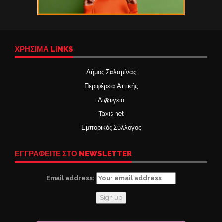
ΧΡΉΣΙΜΑ LINKS
Δήμος Σαλαμίνας
Περιφέρεια Αττικής
Δι@υγεια
Taxis net
Εμπορικός Σύλλογος
ΕΓΓΡΑΦΕΙΤΕ ΣΤΟ NEWSLETTER
Email address: