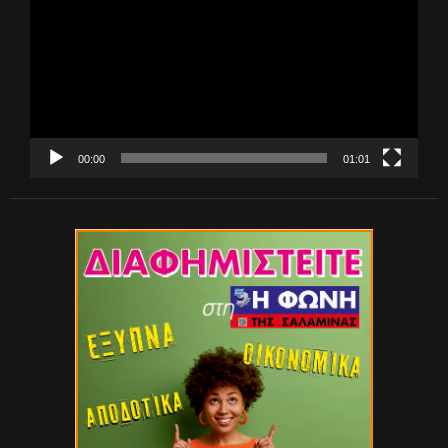
Βίντεο
00:00
01:01