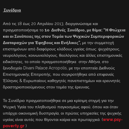
Συνέδρια
Από τις 18 έως 20 Απριλίου 2013, διοργανώσαμε και
πραγματοποιήσαμε το
1ο Διεθνές Συνέδριο, με θέμα: “Η Φτώχεια
και οι Συνέπειες της στον Τομέα των Ψυχικών Συμπεριφορικών
Διαταραχών για Έφηβους και Ενήλικες”,
με την συμμετοχή
επιστημόνων από διαφόρους κλάδους υγείας όπως: ψυχιάτρους,
νευρολόγους, κοινωνιολόγους, θεολόγους και άλλες επιστημονικές
ειδικότητες, το οποίο πραγματοποιήθηκε στην Αθήνα, στο
ξενοδοχείο Divani Palace Acropolis, με την εποπτεία Διεθνούς
Επιστημονικής Επιτροπής, που συγκροτήθηκε από επιφανείς
Έλληνες & Ευρωπαίους καθηγητές πανεπιστημίων και ερευνητές
δραστηριοποιούμενους στον τομέα της έρευνας.
Το Συνέδριο πραγματοποιήθηκε σε μια κρίσιμη στιγμή για την
Ψυχική Υγεία του πληθυσμού παγκοσμίως αφού, όπου και όταν
υπάρχει οικονομική δυσπραγία, οι πρώτες υπηρεσίες της ψυχικής
υγείας είναι αυτές που θίγονται καίρια και πρωταρχικά. (
www.psy-
poverty.gr
)