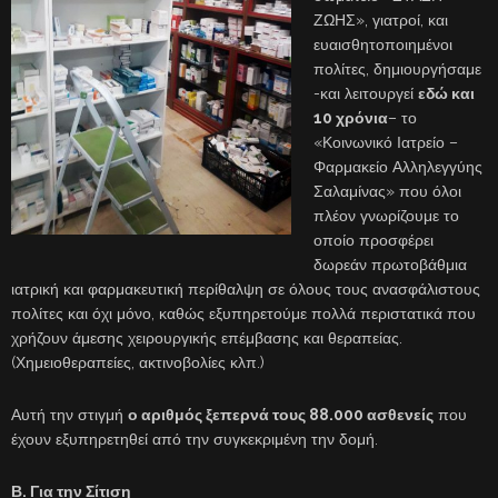
ΖΩΗΣ», γιατροί, και
ευαισθητοποιημένοι
πολίτες, δημιουργήσαμε
-και λειτουργεί
εδώ και
10 χρόνια
– το
«Κοινωνικό Ιατρείο –
Φαρμακείο Αλληλεγγύης
Σαλαμίνας» που όλοι
πλέον γνωρίζουμε το
οποίο προσφέρει
δωρεάν πρωτοβάθμια
ιατρική και φαρμακευτική περίθαλψη σε όλους τους ανασφάλιστους
πολίτες και όχι μόνο, καθώς εξυπηρετούμε πολλά περιστατικά που
χρήζουν άμεσης χειρουργικής επέμβασης και θεραπείας.
(Χημειοθεραπείες, ακτινοβολίες κλπ.)
Αυτή την στιγμή
ο αριθμός ξεπερνά τους 88.000 ασθενείς
που
έχουν εξυπηρετηθεί από την συγκεκριμένη την δομή.
Β. Για την Σίτιση