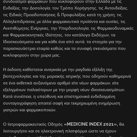
συνδυασμοί φαρμάκων που κυκλοφορούν στην Ελλάδα με τις
Ενδείξεις, την Δοσολογία, τον Τρόπο Χορήγησης, τις Αντενδείξεις,
τις Ειδικές Προειδοποιήσεις & Προφυλάξεις κατά τη χρήση, τις
Αλληλεπιδράσεις με άλλα φαρμακευτικά προϊόντα και ουσίες, τις
Ανεπιθύμητες Ενέργειες, την Υπερδοσολογία, τις Φαρμακοδυναμικές
και Φαρμακοκινητικές Ιδιότητες, τον κατάλογο Εκδόχων, τα
Ιδιοσκευάσματα και για κάθε ένα από αυτά, τα στοιχεία για την
παρασκευάστρια εταιρία καθώς και τα συναφή σκευάσματα που
κυκλοφορούν στην χώρα μας.
Η έκδοση καθίσταται αναγκαία με την ραγδαία εξέλιξη της
βιοτεχνολογίας και της μοριακής ιατρικής που οδηγούν καθημερινά
σε ένα εκθετικά αυξανόμενο αριθμό είτε νέων φαρμάκων, είτε
εξελιγμένων παλαιότερων με την μορφή νέων ιδιοσκευασμάτων.
Κατά συνέπεια, η υπεύθυνη και επιστημονικά ενδεδειγμένη
συνταγογράφηση απαιτεί σαφή και τεκμηριωμένη ενημέρωση
γιατρών και φαρμακοποιών.
Ο Ιατροφαρμακευτικός Οδηγός
«MEDICINE INDEX 2021»,
θα
λειτουργήσει και σε ηλεκτρονική πλατφόρμα ώστε να έχουν