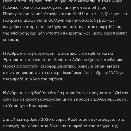
Πρεσβεία του Λιβάνου στην Αθήνα, σε συνεργασία με τον Ελληνο-
Λιβανικό Πολιτιστικό Σύλλογο και με την υποστήριξη του
Περιφερειακού Νομού Αττικής και του SKAI Radio / TV, ξεκίνησε μια
εκστρατεία μέσων για τη συλλογή και την αποστολή βασικών
αναγκών σε άτομα που επλήγησαν από την καταστροφή. Μέρος
της ενίσχυσης έχει ήδη αποσταλεί αεροπορικώς, μέσω αεροπορικής
εταιρείας.
Η Ανθρωπιστική Οργάνωση «Στάση Ζωής», στάθηκε και εκεί
Έμπρακτα στο πλευρό του Λαού του Λιβάνου έχοντας στείλει μια
τεράστια ποσότητα ιατροφαρμακευτικού υλικού η οποία έφτασε
στον προορισμό της το δεύτερο δεκαήμερο Σεπτεμβρίου 2020 για
τον χειμαζόμενο λαό του Λιβάνου.
Η Ανθρωπιστική Βοήθεια δεν θα μπορούσε να πραγματοποιηθεί εάν
δεν ήταν σε αγαστή συνεργασία με το Υπουργείο Εθνική Άμυνας και
το Υπουργείο Εσωτερικών.
Στις 19 Σεπτεμβρίου 2020 ο νομός Καρδίτσας συγκαταλέγεται στις
περιοχές της χώρας που δέχτηκαν το σφοδρότερο πλήγμα της