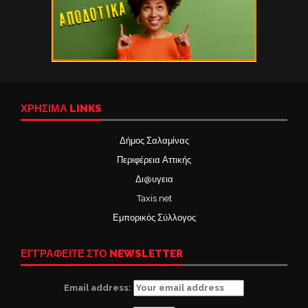
ΧΡΉΣΙΜΑ LINKS
Δήμος Σαλαμίνας
Περιφέρεια Αττικής
Δι@υγεια
Taxis net
Εμπορικός Σύλλογος
ΕΓΓΡΑΦΕΙΤΕ ΣΤΟ NEWSLETTER
Email address: