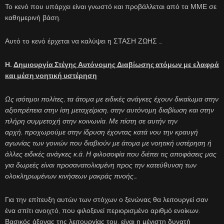
Το κενό που υπάρχει είναι γνωστό και προβάλλεται από τα ΜΜΕ σε
καθημερινή βάση.
Αυτό το κενό έρχεται να καλύψει η ΣΤΑΣΗ ΖΩΗΣ …
Η.
Δημιουργία
Στέγης Αυτόνομης Διαβίωσης ατόμων με ελαφρά
και μέση νοητική υστέρηση
Ως ισότιμοι πολίτες, τα άτομα με ειδικές ανάγκες έχουν δικαίωμα στην
αξιοπρέπεια στην ίση μεταχείριση, στην αυτόνομη διαβίωση και στην
πλήρη συμμετοχή στην κοινωνία. Με πίστη σε αυτήν την
αρχή, προχωρούμε στην ίδρυση έχοντας κατά νου την κραυγή
αγωνίας των γονιών που διαβιούν με άτομα με νοητική υστέρηση ή
άλλες ειδικές ανάγκες κ.ά. Η φιλοσοφία που διέπει τις αποφάσεις μας
για δωρεές είναι προσανατολισμένη προς την κατεύθυνση των
ολοκληρωμένων κινήσεων μακράς πνοής…
Για την επίτευξη αυτών των στόχων ο ξενώνας θα λειτουργεί σαν
ένα σπίτι ανοιχτό, που φιλοξενεί περιορισμένο αριθμό ενοίκων.
Βασικός άξονας της λειτουργίας του, είναι η μέγιστη δυνατή