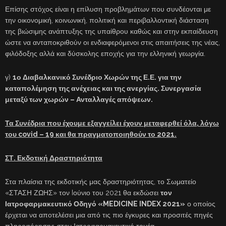
Επίσης στόχος είναι η επίλυση προβλημάτων που συνδέονται με
την οικονομική, κοινωνική, πολιτική και περιβαλλοντική διάσταση
της βιώσιμης ανάπτυξης της υπαίθρου καθώς και στην εκπαίδευση
ώστε να ανταποκριθούν οι ενδιαφερόμενοι στις απαιτήσεις της νέας,
φιλόδοξης αλλά και δύσκολης εποχής για την ελληνική γεωργία.
γ)
1ο Διαβαλκανικό Συνέδριο Χωρών της Ε.Ε. για την
καταπολέμηση της ανέχειας και της ανεργίας. Συνεργασία
μεταξύ των χωρών – Ανταλλαγές απόψεων.
Τα Συνέδρια που έχουμε εξαγγείλει έχουν μεταφερθεί όλα, λόγω
του
covid
– 19 και θα πραγματοποιηθούν το 2021.
ΣΤ. Εκδοτική Δραστηριότητα
Στα πλαίσια της εκδοτικής μας δραστηριότητας, το Σωματείο
«ΣΤΑΣΗ ΖΩΗΣ» τον Iούνιο του 2021 θα εκδώσει
τον
Ιατροφαρμακευτικό Οδηγό «MEDICINE INDEX 2021»
ο οποίος
έρχεται να αποτελέσει μια από τις πιο έγκυρες και προσιτές πηγές
πληροφόρησης στον Ιατροφαρμακευτικό τομέα.