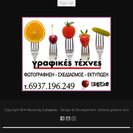
Copyright © Η Φωνή της Σαλαμίνας - Design & Development: artbaze graphic arts