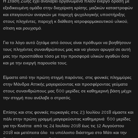
Η Στάση Ζωής έχει αναλάβει οργανωμένα πλέον ενεργό δράση με
εξειδικευμένη ομάδα στην διαχείριση κρίσης, μαζικών καταστροφών
και επειγουσών αναγκών με παροχή ψυχολογικής υποστήριξης
στους πληγέντες, παροχή κ διάθεση ιατροφαρμακευτικού υλικού,
σίτιση και ρουχισμό.
Για το λόγο αυτό ζητάμε από όσους είναι πρόθυμοι να βοηθήσουν
τους πληγέντες συνανθρώπους μας και να γίνουν αρωγοί σε αυτή
μας την προσπάθεια τόσο με την προσφορά υλικών αγαθών όσο
και με την ενεργή παρουσία τους.
Είμαστε από την πρώτη στιγμή παρόντες, στις φονικές πλημμύρες
στην Μάνδρα Αττικής μαγειρεύοντας και προσφέροντας γεύματα
στους συνανθρώπους μας 600 μερίδες σε καθημερινή βάση μέχρι
την στιγμή που ανέλαβε ο στρατός.
Επίσης και στις φονικές πυρκαγιές στις 23 Ιουλίου 2018 είμαστε και
πάλι στην πρώτη γραμμή μαγειρεύοντας καθημερινά 600 μερίδες
για την Κινέττα από τις 24 Ιουλίου 2018 έως τις 12 Αυγούστου
2018 και μετέπειτα όλο το υπόλοιπο διάστημα στο Μάτι και την