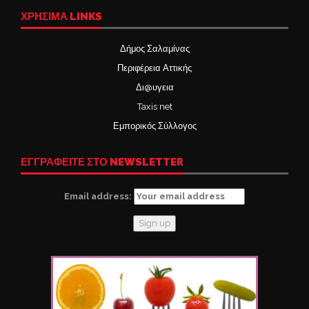
ΧΡΉΣΙΜΑ LINKS
Δήμος Σαλαμίνας
Περιφέρεια Αττικής
Δι@υγεια
Taxis net
Εμπορικός Σύλλογος
ΕΓΓΡΑΦΕΙΤΕ ΣΤΟ NEWSLETTER
Email address: