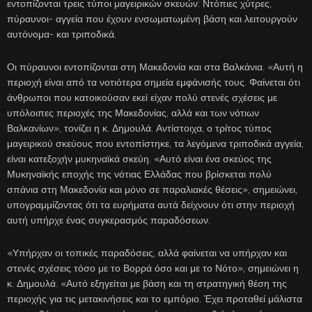
εντοπίζονται τρεις τύποι μαγειρικών σκευών: Ντόπιες χύτρες,
πύραυνοι- αγγεία που έχουν ενσωματωμένη βάση και λειτουργούν
αυτόνομα- και τριποδικά.
Οι πύραυνοι εντοπίζονται στη Μακεδονία και στα Βαλκάνια. «Αυτή η
περιοχή είναι από τα νοτιότερα σημεία εμφάνισής τους. Φαίνεται ότι
άνθρωποι που κατοικούσαν εκεί είχαν πολύ στενές σχέσεις με
υπόλοιπες περιοχές της Μακεδονίας, αλλά και των νότιων
Βαλκανίων», τονίζει η κ. Δημουλά. Αντίστοιχα, ο τρίτος τύπος
μαγειρικού σκεύους που εντοπίστηκε, τα λεγόμενα τριποδικά αγγεία,
είναι κατεξοχήν μυκηναϊκά σκεύη. «Αυτό είναι ένα σκεύος της
Μυκηναϊκής εποχής της νότιας Ελλάδας που βρίσκεται πολύ
σπάνια στη Μακεδονία και μόνο σε παραλιακές θέσεις», σημειώνει,
υπογραμμίζοντας ότι τα ευρήματα αυτά δείχνουν ότι στην περιοχή
αυτή υπήρχε ένας συγκερασμός παραδόσεων.
«Υπήρχαν οι τοπικές παραδόσεις, αλλά φαίνεται να υπήρχαν και
στενές σχέσεις τόσο με το Βορρά όσο και με το Νότο», σημειώνει η
κ. Δημουλά. «Αυτό εξηγείται με βάση και τη στρατηγική θέση της
περιοχής για τις μετακινήσεις και το εμπόριο. Έχει προταθεί μάλιστα