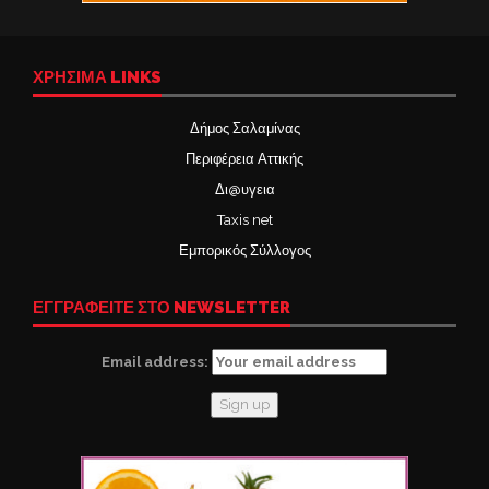
ΧΡΉΣΙΜΑ LINKS
Δήμος Σαλαμίνας
Περιφέρεια Αττικής
Δι@υγεια
Taxis net
Εμπορικός Σύλλογος
ΕΓΓΡΑΦΕΙΤΕ ΣΤΟ NEWSLETTER
Email address: