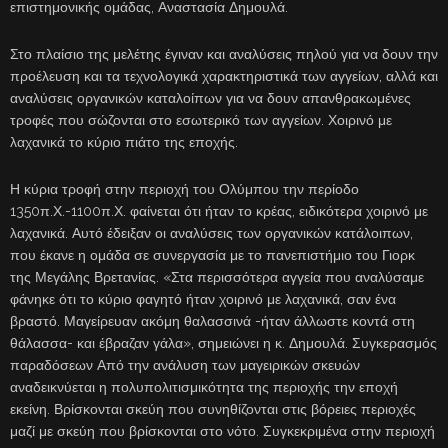
επιστημονικής ομάδας, Αναστασία Δημουλά.
Στο πλαίσιο της μελέτης έγιναν και αναλύσεις πηλού για να δουν την
προέλευση και τα τεχνολογικά χαρακτηριστικά των αγγείων, αλλά και
αναλύσεις οργανικών καταλοίπων για να δουν απανθρακωμένες
τροφές που σώζονται στο εσωτερικό των αγγείων. Χοιρινό με
λαχανικά το κύριο πιάτο της εποχής.
Η κύρια τροφή στην περιοχή του Ολύμπου την περίοδο
1350π.Χ.-1100π.Χ. φαίνεται ότι ήταν το κρέας, ειδικότερα χοιρινό με
λαχανικά. Αυτό έδειξαν οι αναλύσεις των οργανικών κατάλοιπων,
που έκανε η ομάδα σε συνεργασία με το πανεπιστήμιο του Γιορκ
της Μεγάλης Βρετανίας. «Στα περισσότερα αγγεία που αναλύσαμε
φάνηκε ότι το κύριο φαγητό ήταν χοιρινό με λαχανικά, σαν ένα
βραστό. Μαγείρευαν ακόμη θαλασσινά -ήταν άλλωστε κοντά στη
θάλασσα- και έβραζαν γάλα», σημειώνει η κ. Δημουλά. Συγκερασμός
παραδόσεων Από την ανάλυση των μαγειρικών σκευών
αναδεικνύεται η πολυπολιτισμικότητα της περιοχής την εποχή
εκείνη. Βρίσκονται σκεύη που συνηθίζονται στις βόρειες περιοχές
μαζί με σκεύη που βρίσκονται στο νότο. Συγκεκριμένα στην περιοχή