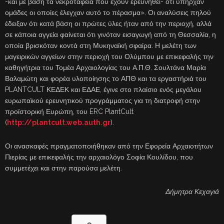
-και με βάση τα νεκροταφεία που έχουν ερευνηθεί- ότι υπήρχαν
ομάδες οι οποίες έλεγχαν αυτό το πέρασμα». Οι αναλύσεις πηλού
έδειξαν ότι κατά βάση οι πρώτες ύλες ήταν από την περιοχή, αλλά
σε κάποια αγγεία φαίνεται ότι γινόταν εισαγωγή από τη Θεσσαλία, η
οποία βρισκόταν κοντά στη Μυκηναϊκή σφαίρα. Η μελέτη των
μαγειρικών αγγείων στην περιοχή του Ολύμπου με επικεφαλής την
καθηγήτρια του Τομέα Αρχαιολογίας του Α.Π.Θ. Σουλτάνα Μαρία
Βαλαμώτη και φορέα υλοποίησης το ΑΠΘ και τα εργαστήριά του
PLANTCULT ΚΕΔΕΚ και ΕΔΑΕ, έγινε στο πλαίσιο ενός μεγάλου
ευρωπαϊκού ερευνητικού προγράμματος για τη διατροφή στην
προϊστορική Ευρώπη, του ERC PlantCult
(
http://plantcult.web.auth.gr
).
Οι ανασκαφές πραγματοποιήθηκαν από την Εφορεία Αρχαιοτήτων
Πιερίας με επικεφαλής την αρχαιολόγο Σοφία Κουλίδου, που
συμμετέχει και στην παρούσα μελέτη.
Δήμητρα Κεχαγιά