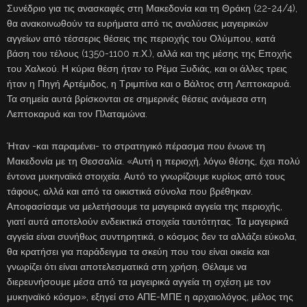
Συνέδριο για τις ανασκαφές στη Μακεδονία και τη Θράκη (22-24/4),
θα ανακοινωθούν τα ευρήματα από τις αναλύσεις μαγειρικών
αγγείων από τέσσερις θέσεις της περιοχής του Ολύμπου, κατά
βάση του τέλους (1350-1100 π.Χ.), αλλά και της μέσης της Εποχής
του Χαλκού. Η κύρια θέση ήταν το Ρέμα Ξυδιάς, και οι άλλες τρεις
ήταν η Πηγή Αρτέμιδος, η Τριμπίνα και ο Βάλτος στη Λεπτοκαρυά.
Τα σημεία αυτά βρίσκονται σε σημερινές θέσεις ανάμεσα στη
Λεπτοκαρυά και τον Πλαταμώνα.
Ήταν -και παραμένει- το στρατηγικό πέρασμα που ένωνε τη
Μακεδονία με τη Θεσσαλία. «Αυτή η περιοχή, λόγω θέσης, έχει πολύ
έντονα μυκηναϊκά στοιχεία. Αυτό το γνωρίζουμε κυρίως από τους
τάφους, αλλά και από τα οικιστικά σύνολα που βρέθηκαν.
Αποφασίσαμε να μελετήσουμε τα μαγειρικά αγγεία της περιοχής,
γιατί αυτά αποτελούν ενδεικτικά στοιχεία ταυτότητας. Τα μαγειρικά
αγγεία είναι συνήθως συντηρητικά, ο κόσμος δεν τα αλλάζει εύκολα,
θα κρατήσει για παράδειγμα τα σκεύη που του είναι οικεία και
γνωρίζει ότι είναι αποτελεσματικά στη χρήση. Θέλαμε να
διερευνήσουμε μέσα από τα μαγειρικά αγγεία τη σχέση με τον
μυκηναϊκό κόσμο», εξηγεί στο ΑΠΕ-ΜΠΕ η αρχαιολόγος, μέλος της