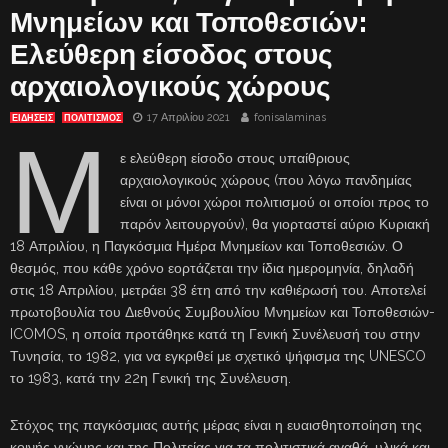
Μνημείων και Τοποθεσιών:
Ελεύθερη είσοδος στους
αρχαιολογικούς χώρους
17 Απριλίου 2021
fonisalaminas
ΕΙΔΗΣΕΙΣ
ΠΟΛΙΤΙΣΜΟΣ
Μ
ε ελεύθερη είσοδο στους υπαίθριους
αρχαιολογικούς χώρους (που λόγω πανδημίας
είναι οι μόνοι χώροι πολιτισμού οι οποίοι προς το
παρόν λειτουργούν), θα γιορταστεί αύριο Κυριακή
18 Απριλίου, η Παγκόσμια Ημέρα Μνημείων και Τοποθεσιών. Ο
θεσμός, που κάθε χρόνο εορτάζεται την ίδια ημερομηνία, δηλαδή
στις 18 Απριλίου, μετράει 38 έτη από την καθιέρωσή του. Αποτελεί
πρωτοβουλία του Διεθνούς Συμβουλίου Μνημείων και Τοποθεσιών-
ICOMOS, η οποία προτάθηκε κατά τη Γενική Συνέλευσή του στην
Τυνησία, το 1982, για να εγκριθεί με σχετικό ψήφισμα της UNESCO
το 1983, κατά την 22η Γενική της Συνέλευση.
Στόχος της παγκόσμιας αυτής μέρας είναι η ευαισθητοποίηση της
κοινής γνώμης και της Πολιτείας για τα πολιτιστικά αγαθά, υλικά και