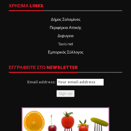
ΧΡΉΣΙΜΑ LINKS
Δήμος Σαλαμίνας
Περιφέρεια Αττικής
Δι@υγεια
Taxis net
Εμπορικός Σύλλογος
ΕΓΓΡΑΦΕΙΤΕ ΣΤΟ NEWSLETTER
Email address: