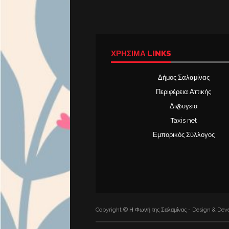
ΧΡΉΣΙΜΑ LINKS
Δήμος Σαλαμίνας
Περιφέρεια Αττικής
Δι@υγεια
Taxis net
Εμπορικός Σύλλογος
Copyright © Η Φωνή της Σαλαμίνας - Design & Deve