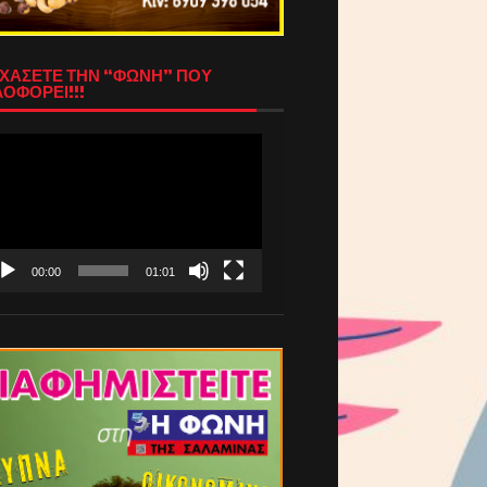
ΧΑΣΕΤΕ ΤΗΝ “ΦΩΝΗ” ΠΟΥ
ΟΦΟΡΕΙ!!!
όγραμμα
απαραγωγής
τεο
00:00
01:01