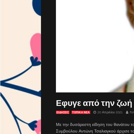
Εφυγε από την ζωή
20 Απριλίου 2021
fo
ΕΙΔΗΣΕΙΣ
ΤΟΠΙΚΑ ΝΕΑ
Με την δυσάρεστη είδηση του θανάτου το
Συμβούλου Αντώνη Τσαλιαγκού άρχισε το