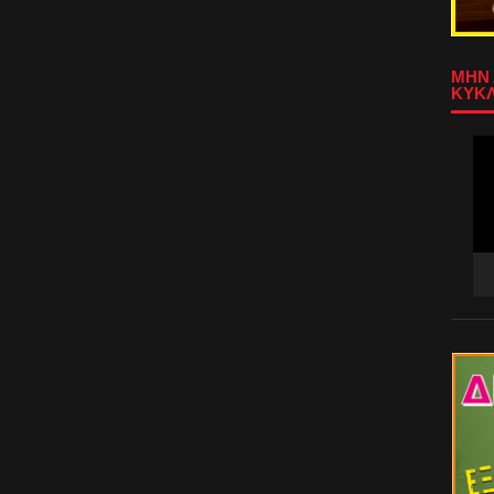
ΜΗΝ 
ΚΥΚΛ
Πρ
Αν
Βίν