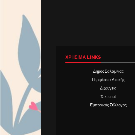
ΧΡΉΣΙΜΑ LINKS
Δήμος Σαλαμίνας
Περιφέρεια Αττικής
Δι@υγεια
Taxis net
Εμπορικός Σύλλογος