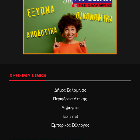
ΧΡΉΣΙΜΑ LINKS
Δήμος Σαλαμίνας
Περιφέρεια Αττικής
Δι@υγεια
Taxis net
Εμπορικός Σύλλογος