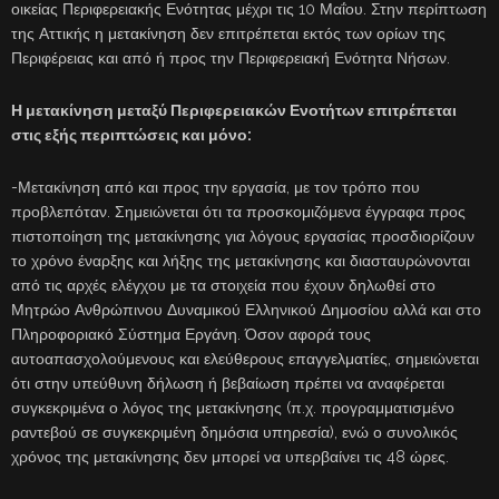
οικείας Περιφερειακής Ενότητας μέχρι τις 10 Μαΐου. Στην περίπτωση
της Αττικής η μετακίνηση δεν επιτρέπεται εκτός των ορίων της
Περιφέρειας και από ή προς την Περιφερειακή Ενότητα Νήσων.
Η μετακίνηση μεταξύ Περιφερειακών Ενοτήτων επιτρέπεται
στις εξής περιπτώσεις και μόνο:
-Μετακίνηση από και προς την εργασία, με τον τρόπο που
προβλεπόταν. Σημειώνεται ότι τα προσκομιζόμενα έγγραφα προς
πιστοποίηση της μετακίνησης για λόγους εργασίας προσδιορίζουν
το χρόνο έναρξης και λήξης της μετακίνησης και διασταυρώνονται
από τις αρχές ελέγχου με τα στοιχεία που έχουν δηλωθεί στο
Μητρώο Ανθρώπινου Δυναμικού Ελληνικού Δημοσίου αλλά και στο
Πληροφοριακό Σύστημα Εργάνη. Όσον αφορά τους
αυτοαπασχολούμενους και ελεύθερους επαγγελματίες, σημειώνεται
ότι στην υπεύθυνη δήλωση ή βεβαίωση πρέπει να αναφέρεται
συγκεκριμένα ο λόγος της μετακίνησης (π.χ. προγραμματισμένο
ραντεβού σε συγκεκριμένη δημόσια υπηρεσία), ενώ ο συνολικός
χρόνος της μετακίνησης δεν μπορεί να υπερβαίνει τις 48 ώρες.