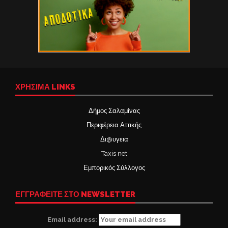
ΧΡΉΣΙΜΑ LINKS
Δήμος Σαλαμίνας
Περιφέρεια Αττικής
Δι@υγεια
Taxis net
Εμπορικός Σύλλογος
ΕΓΓΡΑΦΕΙΤΕ ΣΤΟ NEWSLETTER
Email address: