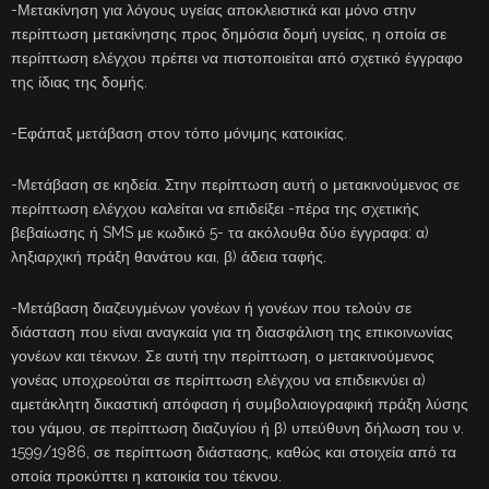
-Μετακίνηση για λόγους υγείας αποκλειστικά και μόνο στην
περίπτωση μετακίνησης προς δημόσια δομή υγείας, η οποία σε
περίπτωση ελέγχου πρέπει να πιστοποιείται από σχετικό έγγραφο
της ίδιας της δομής.
-Εφάπαξ μετάβαση στον τόπο μόνιμης κατοικίας.
-Μετάβαση σε κηδεία. Στην περίπτωση αυτή ο μετακινούμενος σε
περίπτωση ελέγχου καλείται να επιδείξει -πέρα της σχετικής
βεβαίωσης ή SMS με κωδικό 5- τα ακόλουθα δύο έγγραφα: α)
ληξιαρχική πράξη θανάτου και, β) άδεια ταφής.
-Μετάβαση διαζευγμένων γονέων ή γονέων που τελούν σε
διάσταση που είναι αναγκαία για τη διασφάλιση της επικοινωνίας
γονέων και τέκνων. Σε αυτή την περίπτωση, ο μετακινούμενος
γονέας υποχρεούται σε περίπτωση ελέγχου να επιδεικνύει α)
αμετάκλητη δικαστική απόφαση ή συμβολαιογραφική πράξη λύσης
του γάμου, σε περίπτωση διαζυγίου ή β) υπεύθυνη δήλωση του ν.
1599/1986, σε περίπτωση διάστασης, καθώς και στοιχεία από τα
οποία προκύπτει η κατοικία του τέκνου.