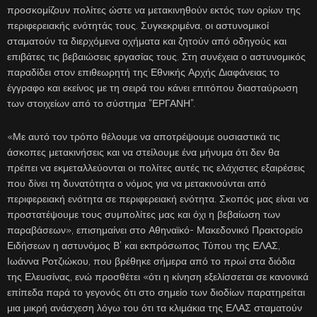
προσκομίζουν πολίτες ώστε να μετακινηθούν εκτός των ορίων της
περιφερειακής ενότητάς τους. Συγκεκριμένα, οι αστυνομικοί
σταματούν τα διερχόμενα οχήματα και ζητούν από οδηγούς και
επιβάτες τις βεβαιώσεις εργασίας τους. Στη συνέχεια ο αστυνομικός
παραδίδει στον επιθεωρητή της Εθνικής Αρχής Διαφάνειας το
έγγραφο και εκείνος με τη σειρά του κάνει επιτόπου διασταύρωση
των στοιχείων από το σύστημα “ΕΡΓΑΝΗ”.
«Με αυτό τον τρόπο θέλουμε να αποτρέψουμε ουσιαστικά τις
άσκοπες μετακινήσεις και να στείλουμε ένα μήνυμα ότι δεν θα
πρέπει να εκμεταλλεύονται οι πολίτες αυτές τις ελάχιστες εξαιρέσεις
που δίνει τη δυνατότητα ο νόμος για να μετακινούνται από
περιφερειακή ενότητα σε περιφερειακή ενότητα. Σκοπός μας είναι να
προστατέψουμε τους συμπολίτες μας και όχι η βεβαίωση των
παραβάσεων», επισημαίνει στο Αθηναϊκό- Μακεδονικό Πρακτορείο
Ειδήσεων η αστυνόμος Β’ και εκπρόσωπος Τύπου της ΕΛΑΣ,
Ιωάννα Ροτζιώκου, που βρέθηκε σήμερα από το πρωί στα διόδια
της Ελευσίνας, ενώ προσθέτει «ότι η κίνηση εξελίσσεται σε κανονικά
επίπεδα παρά το γεγονός ότι στο σημείο των διοδίων παρατηρείται
μια μικρή ανάσχεση λόγω του ότι τα κλιμάκια της ΕΛΑΣ σταματούν