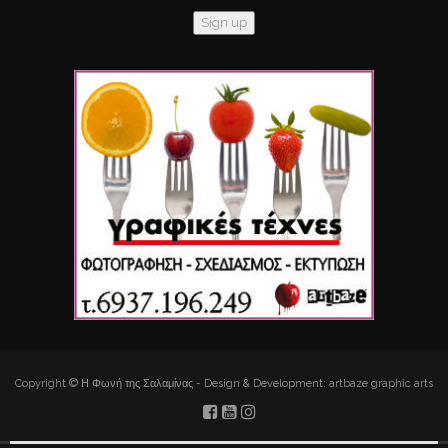
Copyright © Η Φωνή της Σαλαμίνας - Design & Development: artbaze graphic arts