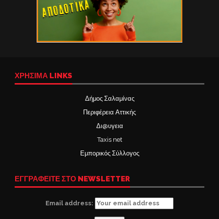
ΧΡΉΣΙΜΑ LINKS
Δήμος Σαλαμίνας
Περιφέρεια Αττικής
Δι@υγεια
Taxis net
Εμπορικός Σύλλογος
ΕΓΓΡΑΦΕΙΤΕ ΣΤΟ NEWSLETTER
Email address: