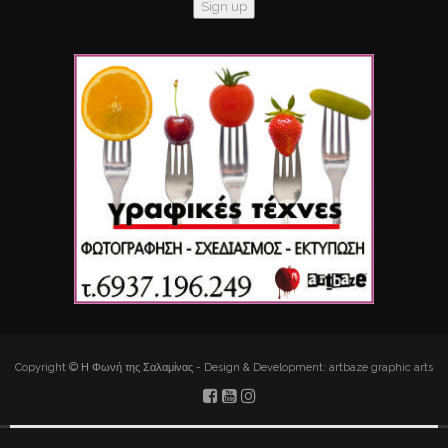
Copyright © Η Φωνή της Σαλαμίνας - Design & Development: artbaze graphic arts