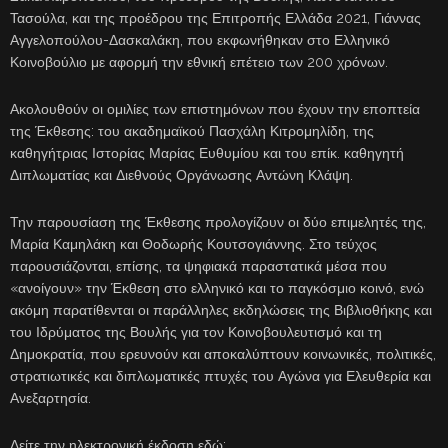
Τασούλα, και της προέδρου της Επιτροπής Ελλάδα 2021, Γιάννας
Αγγελοπούλου-Δασκαλάκη, που εκφωνήθηκαν στο Ελληνικό
Κοινοβούλιο με αφορμή την εθνική επέτειο των 200 χρόνων.
Ακολουθούν οι ομιλίες των επιστημόνων που έχουν την εποπτεία
της Έκθεσης: του ακαδημαϊκού Πασχάλη Κιτρομηλίδη, της
καθηγήτριας Ιστορίας Μαρίας Ευθυμίου και του επίκ. καθηγητή
Διπλωματίας και Διεθνούς Οργάνωσης Αντώνη Κλάψη.
Την παρουσίαση της Έκθεσης προλογίζουν οι δύο επιμελητές της,
Μαρία Καμηλάκη και Θοδωρής Κουτσογιάννης. Στο τεύχος
παρουσιάζονται, επίσης, τα ψηφιακά παραστατικά μέσα που
«ανοίγουν» την Έκθεση στο ελληνικό και το παγκόσμιο κοινό, ενώ
ακόμη παρατίθενται οι παράλληλες εκδηλώσεις της Βιβλιοθήκης και
του Ιδρύματος της Βουλής για τον Κοινοβουλευτισμό και τη
Δημοκρατία, που ερευνούν και αποκαλύπτουν κοινωνικές, πολιτικές,
στρατιωτικές και διπλωματικές πτυχές του Αγώνα για Ελευθερία και
Ανεξαρτησία.
Δείτε την ηλεκτρονική έκδοση εδώ: