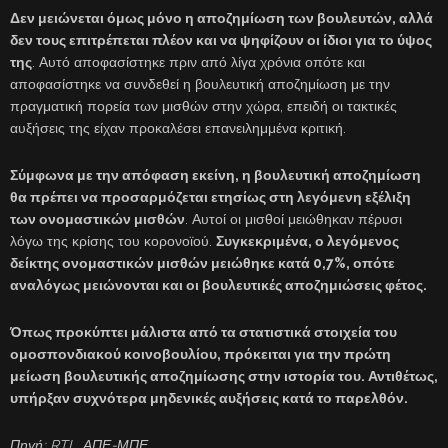
Δεν μειώνεται όμως μόνο η αποζημίωση των βουλευτών, αλλά
δεν τους επιτρέπεται πλέον και να ψηφίζουν οι ίδιοι για το ύψος
της
. Αυτό αποφασίστηκε πριν από λίγα χρόνια οπότε και
αποφασίστηκε να συνδεθεί η βουλευτική αποζημίωση με την
πραγματική πορεία των μισθών στην χώρα, επειδή οι τακτικές
αυξήσεις της είχαν προκαλέσει επανειλημμένα κριτική.
Σύμφωνα με την απόφαση εκείνη, η βουλευτική αποζημίωση
θα πρέπει να προσαρμόζεται ετησίως στη λεγόμενη εξέλιξη
των ονομαστικών μισθών
. Αυτοί οι μισθοί μειώθηκαν πέρυσι
λόγω της κρίσης του κορονοϊού.
Συγκεκριμένα, ο λεγόμενος
δείκτης ονομαστικών μισθών μειώθηκε κατά 0,7%, οπότε
αναλόγως μειώνονται και οι βουλευτικές αποζημιώσεις φέτος.
Όπως προκύπτει μάλιστα από τα στατιστικά στοιχεία του
ομοσπονδιακού κοινοβουλίου, πρόκειται για την πρώτη
μείωση βουλευτικής αποζημίωσης στην ιστορία του. Αντιθέτως,
υπήρξαν συχνότερα μηδενικές αυξήσεις κατά το παρελθόν.
Πηγή: RTL, ΑΠΕ-ΜΠΕ