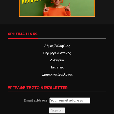
ΧΡΉΣΙΜΑ LINKS
Δήμος Σαλαμίνας
Περιφέρεια Αττικής
Δι@υγεια
Taxis net
Εμπορικός Σύλλογος
ΕΓΓΡΑΦΕΙΤΕ ΣΤΟ NEWSLETTER
Email address: