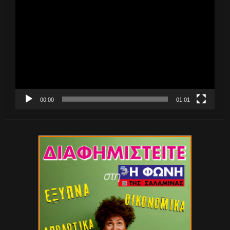
Πρόγραμμα
Αναπαραγωγής
Βίντεο
00:00
01:01