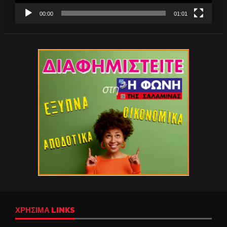
00:00
01:01
ΧΡΉΣΙΜΑ LINKS