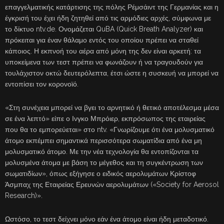
επαγγελματικής κατάρτισης της πόλης Ρέμσάιντ της Γερμανίας και η
έγκρισή του έχει ήδη ζητηθεί από τις αρμόδιες αρχές, σύμφωνα με
το δίκτυο ntv.de. Ονομάζεται QuBA (Quick Breath Analyzer) και
πρόκειται για έναν θάλαμο εντός του οποίου πρέπει να σταθεί
κάποιος. Η εκπνοή του αέρα από μόνη της δεν είναι αρκετή: τα
υποκείμενα των τεστ πρέπει να φωνάζουν ή να τραγουδούν για
τουλάχιστον οκτώ δευτερόλεπτα, έτσι ώστε η συσκευή να μπορεί να
εντοπίσει τον κορονοϊό.
«Στη συνέχεια μπορεί να βγει το αρνητικό ή θετικό αποτέλεσμα μέσα
σε ένα λεπτό» είπε ο Ινγκο Μπρόιερ, εκπρόσωπος της εταιρείας
που θα το εμπορεύεται» στο ntv. «Γνωρίζουμε ότι ένα μολυσματικό
άτομο εκπέμπει σημαντικά περισσότερα σωματίδια από ένα μη
μολυσματικό άτομο. Με την νέα τεχνολογία θα εντοπίζονται τα
μολυσμένα άτομα με βάση το μέγεθος και τη συγκέντρωση των
σωματιδίων», όπως εξήγησε ο ειδικός αερολυμάτων Κρίστοφ
Άσμπαχ της Εταιρείας Ερευνών αερολυμάτων («Society for Aerosol
Research)».
Ωστόσο, το τεστ δείχνει μόνο εάν ένα άτομο είναι ήδη μεταδοτικό.