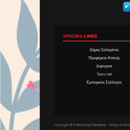
ΧΡΉΣΙΜΑ LINKS
Δήμος Σαλαμίνας
Περιφέρεια Αττικής
Δι@υγεια
Taxis net
Εμπορικός Σύλλογος
Copyright © Η Φωνή της Σαλαμίνας - Design & Deve