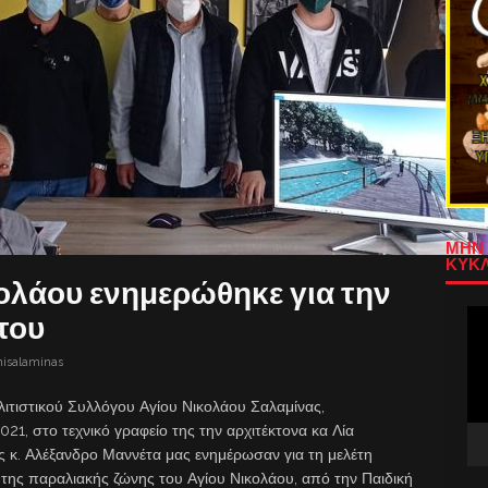
ΜΗΝ 
ΚΥΚΛ
ολάου ενημερώθηκε για την
Πρ
του
Αν
Βίν
nisalaminas
λιτιστικού Συλλόγου Αγίου Νικολάου Σαλαμίνας,
21, στο τεχνικό γραφείο της την αρχιτέκτονα κα Λία
ης κ. Αλέξανδρο Μαννέτα μας ενημέρωσαν για τη μελέτη
της παραλιακής ζώνης του Αγίου Νικολάου, από την Παιδική