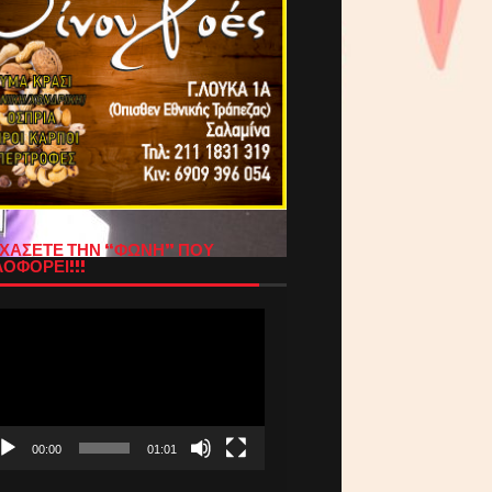
ΧΑΣΕΤΕ ΤΗΝ “ΦΩΝΗ” ΠΟΥ
ΟΦΟΡΕΙ!!!
όγραμμα
απαραγωγής
τεο
00:00
01:01