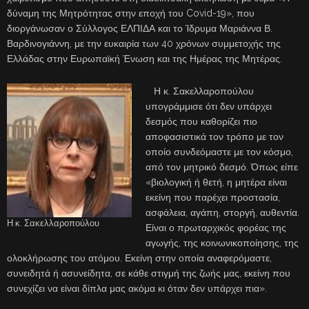
δύναμη της Μητρότητας στην εποχή του Covid-19», που
διοργάνωσαν ο Σύλλογος ΕΛΠΙΔΑ και το Ίδρυμα Μαριάννα Β.
Βαρδινογιάννη, με την ευκαιρία των 40 χρόνων συμμετοχής της
Ελλάδας στην Ευρωπαϊκή Ένωση και της Ημέρας της Μητέρας.
Η κ. Σακελλαροπούλου
υπογράμμισε ότι δεν υπάρχει
δεσμός που καθορίζει πιο
αποφασιστικά τον τρόπο με τον
οποίο συνδεόμαστε με τον κόσμο,
από τον μητρικό δεσμό. Όπως είπε
«βιολογική ή θετή, η μητέρα είναι
εκείνη που παρέχει προστασία,
ασφάλεια, αγάπη, στοργή, αυθεντία.
Η κ. Σακελλαροπούλου
Είναι ο πρωταρχικός φορέας της
αγωγής, της κοινωνικοποίησης, της
ολοκλήρωσης του ατόμου. Εκείνη στην οποία αναφερόμαστε,
συνειδητά ή ασυνείδητα, σε κάθε στιγμή της ζωής μας, εκείνη που
συνεχίζει να είναι δίπλα μας ακόμα κι όταν δεν υπάρχει πια».