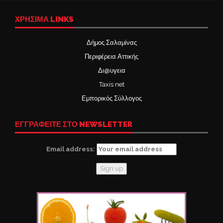
ΧΡΉΣΙΜΑ LINKS
Δήμος Σαλαμίνας
Περιφέρεια Αττικής
Δι@υγεια
Taxis net
Εμπορικός Σύλλογος
ΕΓΓΡΑΦΕΙΤΕ ΣΤΟ NEWSLETTER
Email address: