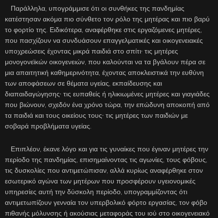
Παράλληλα, υπογράμμισε ότι οι συνθήκες της πανδημίας
κατέστησαν ακόμα πιο σύνθετο τον ρόλο της μητέρας και πιο βαρύ
το φορτίο της. Ειδικότερα, αναφέρθηκε στις εργαζόμενες μητέρες,
που πασχίζουν να συνδυάσουν επαγγελματικές και οικογενειακές
υποχρεώσεις έχοντας μικρά παιδιά στο σπίτι· τις μητέρες
μονογονεϊκών οικογενειών, που καλούνται να τα βγάλουν πέρα σε
μια απαιτητική καθημερινότητα, έχοντας αποκλειστικά την ευθύνη
των αποφάσεων σε θέματα υγείας, εκπαίδευσης και
διαπαιδαγώγησης· τις ευπαθείς ή ηλικιωμένες μητέρες και γιαγιάδες
που βιώνουν, σχεδόν ένα χρόνο τώρα, την επώδυνη αποκοπή από
τα παιδιά και τους οικείους τους· τις μητέρες των παιδιών με
σοβαρά προβλήματα υγείας.
Επιπλέον, έκανε λόγο και για τις γυναίκες που έγιναν μητέρες την
περίοδο της πανδημίας, επισημαίνοντας τις αγωνίες, τους φόβους,
τις δυσκολίες που αντιμετώπισαν, αλλά κυρίως αναφέρθηκε στον
εσωτερικό αγώνα των μητέρων που προσφέρουν υγειονομικές
υπηρεσίες αυτή την δύσκολη περίοδο, υπογραμμίζοντας ότι
αντιμετωπίζουν γενναία τον υπερβολικό φόρτο εργασίας, τον φόβο
πιθανής μόλυνσης ή ακούσιας μεταφοράς του ιού στο οικογενειακό