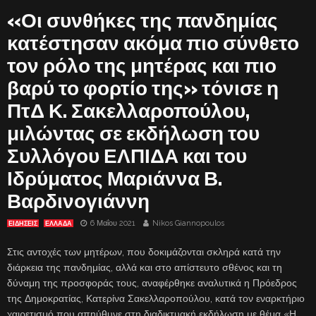
«Οι συνθήκες της πανδημίας
κατέστησαν ακόμα πιο σύνθετο
τον ρόλο της μητέρας και πιο
βαρύ το φορτίο της» τόνισε η
ΠτΔ Κ. Σακελλαροπούλου,
μιλώντας σε εκδήλωση του
Συλλόγου ΕΛΠΙΔΑ και του
Ιδρύματος Μαριάννα Β.
Βαρδινογιάννη
6 Μαΐου 2021
Nikos Giannopoulos
ΕΙΔΗΣΕΙΣ
ΕΛΛΑΔΑ
Στις αντοχές των μητέρων, που δοκιμάζονται σκληρά κατά την
διάρκεια της πανδημίας, αλλά και στο απίστευτο σθένος και τη
δύναμη της προσφοράς τους, αναφέρθηκε αναλυτικά η Πρόεδρος
της Δημοκρατίας, Κατερίνα Σακελλαροπούλου, κατά τον εναρκτήριο
χαιρετισμό που απηύθυνε στη διαδικτυακή εκδήλωση με θέμα «Η