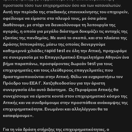
προστασία τόσο των επιχειρηματιών όσο και των καταναλωτών.
Αυτή την περίοδο της σταδιακής επανεκκίνησης του επιχειρείν,
οφείλουμε να είμαστε στο πλευρό τους, με όσα μέσα
διαθέτουμε, με στόχο να διευκολύνουμε τη λειτουργία της
αγοράς, η οποία για μεγάλο διάστημα δοκιμάζει τις αντοχές της
εξαιτίας της πανδημίας. Με αυτό το σκοπό, και στο πλαίσιο της
Δράσης Ιπποκράτης, μέσω της οποίας διενεργούμε
καθημερινά χιλιάδες
rapid
test
σε όλη την Αττική, προχωράμε
σε συνεργασία με το Επαγγελματικό Επιμελητήριο Αθηνών ένα
βήμα παραπάνω, προσφέροντας δωρεάν
test
για τους
επιχειρηματίες και τους ελεύθερους επαγγελματίες που
δραστηριοποιούνται στην Αττική. Θέλω να ευχαριστήσω τον
Πρόεδρο του ΕΕΑ Γ. Χατζηθεοδοσίου για την άριστη
συνεργασία όλο αυτό διάστημα.
Ως Περιφέρεια Αττικής θα
συνεχίσουμε να είμαστε κοντά στον επιχειρηματικό κόσμο της
Αττικής και να συνδράμουμε στην προσπάθεια ανάκαμψης της
επιχειρηματικότητα. Ενωμένοι και αλληλέγγυοι θα τα
καταφέρουμε».
Για τη νέα δράση στήριξης της επιχειρηματικότητας, ο