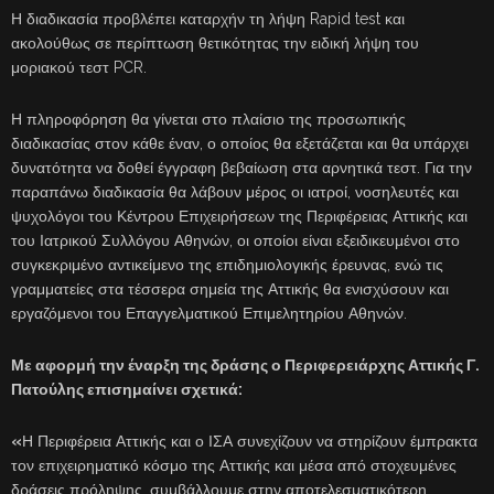
Η διαδικασία προβλέπει καταρχήν τη λήψη Rapid test και
ακολούθως σε περίπτωση θετικότητας την ειδική λήψη του
μοριακού τεστ PCR.
Η πληροφόρηση θα γίνεται στο πλαίσιο της προσωπικής
διαδικασίας στον κάθε έναν, ο οποίος θα εξετάζεται και θα υπάρχει
δυνατότητα να δοθεί έγγραφη βεβαίωση στα αρνητικά τεστ. Για την
παραπάνω διαδικασία θα λάβουν μέρος οι ιατροί, νοσηλευτές και
ψυχολόγοι του Κέντρου Επιχειρήσεων της Περιφέρειας Αττικής και
του Ιατρικού Συλλόγου Αθηνών, οι οποίοι είναι εξειδικευμένοι στο
συγκεκριμένο αντικείμενο της επιδημιολογικής έρευνας, ενώ τις
γραμματείες στα τέσσερα σημεία της Αττικής θα ενισχύσουν και
εργαζόμενοι του Επαγγελματικού Επιμελητηρίου Αθηνών.
Με αφορμή την έναρξη της δράσης ο Περιφερειάρχης Αττικής Γ.
Πατούλης επισημαίνει σχετικά:
«
Η Περιφέρεια Αττικής και ο ΙΣΑ συνεχίζουν να στηρίζουν έμπρακτα
τον επιχειρηματικό κόσμο της Αττικής και μέσα από στοχευμένες
δράσεις πρόληψης, συμβάλλουμε στην αποτελεσματικότερη