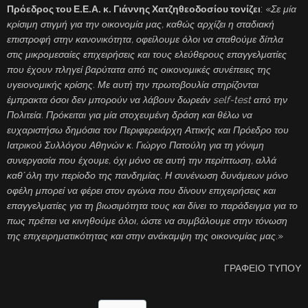
Πρόεδρος του Ε.Ε.Α. κ. Γιάννης Χατζηθεοδοσίου τονίζει
: «
Σε μία
κρίσιμη στιγμή για την οικονομία μας, καθώς αρχίζει η σταδιακή
επιστροφή στην κανονικότητα, οφείλουμε όλοι να σταθούμε δίπλα
στις μικρομεσαίες επιχειρήσεις και τους ελεύθερους επαγγελματίες
που έχουν πληγεί βαρύτατα από τις οικονομικές συνέπειες της
υγειονομικής κρίσης. Με αυτή την πρωτοβουλία στηρίζονται
έμπρακτα όσοι δεν μπορούν να λάβουν δωρεάν self-test από την
Πολιτεία. Πρόκειται για μία στοχευμένη δράση και θέλω να
ευχαριστήσω δημόσια τον Περιφερειάρχη Αττικής και Πρόεδρο του
Ιατρικού Συλλόγου Αθηνών κ. Γιώργο Πατούλη για τη γόνιμη
συνεργασία που έχουμε, όχι μόνο σε αυτή την περίπτωση, αλλά
καθ΄όλη την περίοδο της πανδημίας. Η συνένωση δυνάμεων μόνο
οφέλη μπορεί να φέρει στον αγώνα που δίνουν επιχειρήσεις και
επαγγελματίες για τη βιωσιμότητα τους και δίνει το παράδειγμα για το
πως πρέπει να κινηθούμε όλοι, ώστε να συμβάλουμε στην τόνωση
της επιχειρηματικότητας και στην ανάκαμψη της οικονομίας μας
.»
ΓΡΑΦΕΙΟ ΤΥΠΟΥ