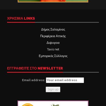
ΧΡΉΣΙΜΑ LINKS
Δήμος Σαλαμίνας
Περιφέρεια Αττικής
Δι@υγεια
Taxis net
Εμπορικός Σύλλογος
ΕΓΓΡΑΦΕΙΤΕ ΣΤΟ NEWSLETTER
Email address: