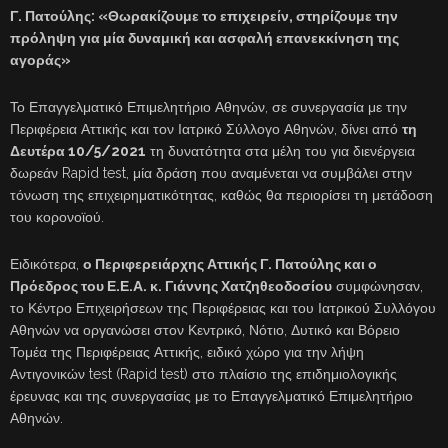
Γ. Πατούλης: «Θωρακίζουμε το επιχειρείν, στηρίζουμε την
πρόληψη για μία δυναμική και ασφαλή επανεκκίνηση της
αγοράς»
Το Επαγγελματικό Επιμελητήριο Αθηνών, σε συνεργασία με την
Περιφέρεια Αττικής και τον Ιατρικό Σύλλογο Αθηνών, δίνει από
τη
Δευτέρα 10/5/2021
τη δυνατότητα στα μέλη του για διενέργεια
δωρεάν Rapid test, μία δράση που αναμένεται να συμβάλει στην
τόνωση της επιχειρηματικότητας, καθώς θα περιορίσει τη μετάδοση
του κορονοϊού.
Ειδικότερα,
ο Περιφερειάρχης Αττικής Γ. Πατούλης και ο
Πρόεδρος του Ε.Ε.Α. κ. Γιάννης Χατζηθεοδοσίου
συμφώνησαν,
το Κέντρο Επιχειρήσεων της Περιφέρειας και του Ιατρικού Συλλόγου
Αθηνών να οργανώσει στον Κεντρικό, Νότιο, Δυτικό και Βόρειο
Τομέα της Περιφέρειας Αττικής, ειδικό χώρο για την λήψη
Αντιγονικών test (Rapid test) στο πλαίσιο της επιδημιολογικής
έρευνας και της συνεργασίας με το Επαγγελματικό Επιμελητήριο
Αθηνών.