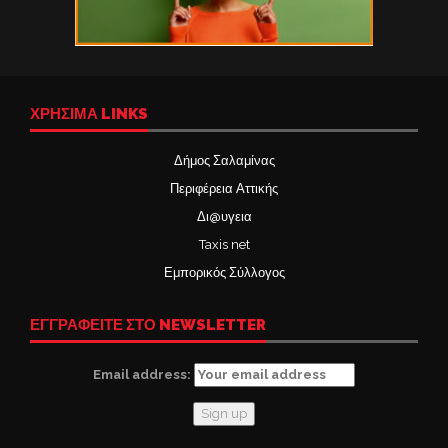
ΧΡΉΣΙΜΑ LINKS
Δήμος Σαλαμίνας
Περιφέρεια Αττικής
Δι@υγεια
Taxis net
Εμπορικός Σύλλογος
ΕΓΓΡΑΦΕΙΤΕ ΣΤΟ NEWSLETTER
Email address: