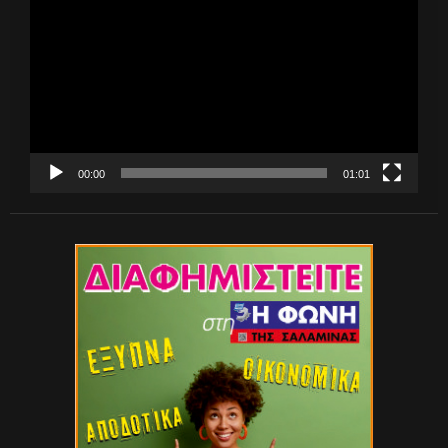
Βίντεο
00:00
01:01