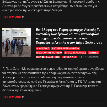
Σαλαμίνας και τη Λαογραφική Στέγη Σαλαμίνας. Η χορευτική ομάδα της
Λαογραφικής Στέγης προσέφερε ένα υπερθέαμα, αναδεικνύοντας για
άλλη μια φορά τη μουσική μας παράδοση σε...
READ MORE
Επίβλεψη του Περιφερειάρχη Αττικής Γ.
Πατούλη των έργων και των υποδομών
που χρηματοδοτούνται από την
Περιφέρεια Αττικής στον Δήμο Σαλαμίνας
Α.ΚΟΙ.ΠΟ.Π
ΑΝΤΙΠΕΡΙΦΈΡΕΙΑ ΝΉΣΩΝ
ΒΙΒΛΙΟΘΉΚΗ-ΜΟΥΣΕΊΟ
ΔΗΜΟΣ ΣΑΛΑΜΙΝΑΣ
ΕΙΔΗΣΕΙΣ
27 Νοεμβρίου
ΠΕΡΙΦΕΡΕΙΑ ΑΤΤΙΚΗΣ
ΤΟΠΙΚΑ ΝΕΑ
2021
Γ. Πατούλης: «Με συγκεκριμένα χρηματοδοτικά προγράμματα συνεχίζουμε
να στηρίζουμε την ανάπτυξη της Σαλαμίνας και όλων των νησιών της
Αττικής μας» Για την πορεία υλοποίησης σημαντικών έργων
χρηματοδοτούμενων από την Περιφέρεια Αττικής και το ΠΕΠ Αττικής στη
Σαλαμίνα ενημερώθηκε ο Περιφερειάρχης Αττικής Γ. Πατούλης κατά τη
διάρκεια της επίσκεψης που...
READ MORE