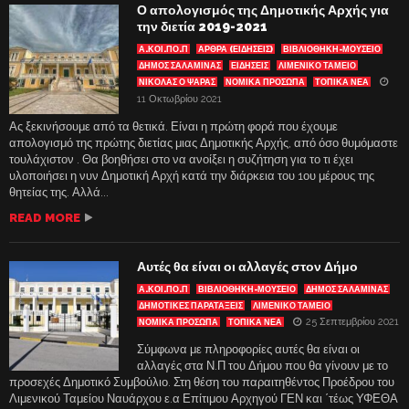
Ο απολογισμός της Δημοτικής Αρχής για
την διετία 2019-2021
Α.ΚΟΙ.ΠΟ.Π
ΑΡΘΡΑ (ΕΙΔΗΣΕΙΣ)
ΒΙΒΛΙΟΘΉΚΗ-ΜΟΥΣΕΊΟ
ΔΗΜΟΣ ΣΑΛΑΜΙΝΑΣ
ΕΙΔΗΣΕΙΣ
ΛΙΜΕΝΙΚΌ ΤΑΜΕΊΟ
ΝΙΚΟΛΑΣ Ο ΨΑΡΑΣ
ΝΟΜΙΚΑ ΠΡΟΣΩΠΑ
ΤΟΠΙΚΑ ΝΕΑ
11 Οκτωβρίου 2021
Ας ξεκινήσουμε από τα θετικά. Είναι η πρώτη φορά που έχουμε
απολογισμό της πρώτης διετίας μιας Δημοτικής Αρχής, από όσο θυμόμαστε
τουλάχιστον . Θα βοηθήσει στο να ανοίξει η συζήτηση για το τι έχει
υλοποιήσει η νυν Δημοτική Αρχή κατά την διάρκεια του 1ου μέρους της
θητείας της. Αλλά...
READ MORE
Αυτές θα είναι οι αλλαγές στον Δήμο
Α.ΚΟΙ.ΠΟ.Π
ΒΙΒΛΙΟΘΉΚΗ-ΜΟΥΣΕΊΟ
ΔΗΜΟΣ ΣΑΛΑΜΙΝΑΣ
ΔΗΜΟΤΙΚΕΣ ΠΑΡΑΤΑΞΕΙΣ
ΛΙΜΕΝΙΚΌ ΤΑΜΕΊΟ
25 Σεπτεμβρίου 2021
ΝΟΜΙΚΑ ΠΡΟΣΩΠΑ
ΤΟΠΙΚΑ ΝΕΑ
Σύμφωνα με πληροφορίες αυτές θα είναι οι
αλλαγές στα Ν.Π του Δήμου που θα γίνουν με το
προσεχές Δημοτικό Συμβούλιο. Στη θέση του παραιτηθέντος Προέδρου του
Λιμενικού Ταμείου Ναυάρχου ε.α Επίτιμου Αρχηγού ΓΕΝ και ΄τέως ΥΦΕΘΑ