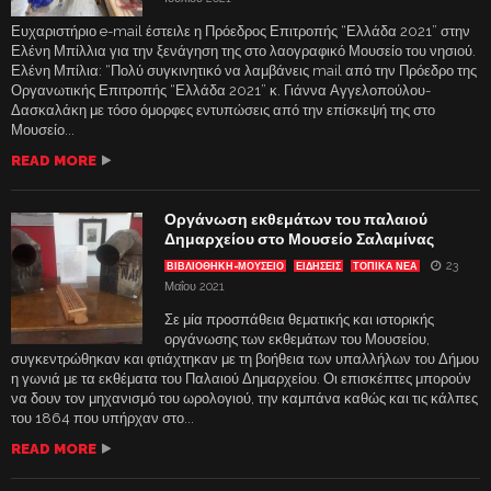
Ευχαριστήριο e-mail έστειλε η Πρόεδρος Επιτροπής “Ελλάδα 2021” στην
Ελένη Μπίλλια για την ξενάγηση της στο λαογραφικό Μουσείο του νησιού.
Ελένη Μπίλια: “Πολύ συγκινητικό να λαμβάνεις mail από την Πρόεδρο της
Οργανωτικής Επιτροπής “Ελλάδα 2021” κ. Γιάννα Αγγελοπούλου-
Δασκαλάκη με τόσο όμορφες εντυπώσεις από την επίσκεψή της στο
Μουσείο...
READ MORE
Οργάνωση εκθεμάτων του παλαιού
Δημαρχείου στο Μουσείο Σαλαμίνας
23
ΒΙΒΛΙΟΘΉΚΗ-ΜΟΥΣΕΊΟ
ΕΙΔΗΣΕΙΣ
ΤΟΠΙΚΑ ΝΕΑ
Μαΐου 2021
Σε μία προσπάθεια θεματικής και ιστορικής
οργάνωσης των εκθεμάτων του Μουσείου,
συγκεντρώθηκαν και φτιάχτηκαν με τη βοήθεια των υπαλλήλων του Δήμου
η γωνιά με τα εκθέματα του Παλαιού Δημαρχείου. Οι επισκέπτες μπορούν
να δουν τον μηχανισμό του ωρολογιού, την καμπάνα καθώς και τις κάλπες
του 1864 που υπήρχαν στο...
READ MORE