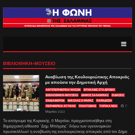
ΒΙΒΛΙΟΘΉΚΗ-ΜΟΥΣΕΊΟ
Αναβίωση της Κουλουριώτικης Αποκριάς
με απούσα την Δημοτική Αρχή
ΑΝΤΙΠΕΡΙΦΈΡΕΙΑ ΝΉΣΩΝ
ΒΓΉΚΑΜΕ ΣΤΟ ΔΡΌΜΟ
ΒΙΒΛΙΟΘΉΚΗ-ΜΟΥΣΕΊΟ
ΔΗΜΟΣ ΣΑΛΑΜΙΝΑΣ
ΕΙΔΗΣΕΙΣ
ΕΝΔΙΑΦΈΡΟΝ
ΝΙΚΟΛΑΣ Ο ΨΑΡΑΣ
ΠΑΡΑΔΟΣΗ
7
ΠΕΡΙΦΕΡΕΙΑ ΑΤΤΙΚΗΣ
ΠΟΛΙΤΙΣΜΟΣ
ΤΟΠΙΚΑ ΝΕΑ
Μαρτίου 2022
Το απόγευμα της Κυριακής, 6 Μαρτίου, πραγματοποιήθηκε στη
δημαρχιακή αίθουσα “Δημ. Μπόγρης” (λόγω των υγειονομικών
πρωτοκόλλων) η αναβίωση της κουλουριώτικης αποκριάς από τον Δήμο