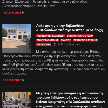
Δημήτρη Ελευσινιώτη θα ορισθεί επίσημα πλέον ο μέχρι τώρα
Αντιπρόεδρος Σπύρος Ευσταθίου, ενώ...
READ MORE
Ανάρτηση για την Βιβλιοθήκη
Αμπελακίων από την Αντιπεριφερειάρχη
ΑΝΤΙΠΕΡΙΦΈΡΕΙΑ ΝΉΣΩΝ
ΒΙΒΛΙΟΘΉΚΗ-ΜΟΥΣΕΊΟ
ΔΗΜΟΣ ΣΑΛΑΜΙΝΑΣ
ΕΙΔΗΣΕΙΣ
ΠΕΡΙΦΕΡΕΙΑ ΑΤΤΙΚΗΣ
18 Σεπτεμβρίου 2021
ΤΟΠΙΚΑ ΝΕΑ
Μια ανάρτηση της Αντιπεριφερειάρχου Βάσως
Θεοδωρακοπούλου- Μπόγρη για την Βιβλιοθήκη των Αμπελακίων στον
προσωπικό της λογαριασμό στο FB ήρθε να μας πληροφορήσει ότι σε λίγο
καιρό η Βιβλιοθήκη των Αμπελακίων παραδίδεται στον Δήμο αλλά και να
γεννήσει ερωτηματικά . Διαβάστε την ανάρτηση : “Η έννοια του πολιτισμού
συνδέεται άμεσα...
READ MORE
Μεγάλη επιτυχία γνώρισε η παρουσίαση
του νέου βιβλίου-μυθιστορήματος του
Ντίνου Κουμπάτη «Τα λουλούδια ανθίζουν
στο χιόνι», το οποίο κυκλοφορεί από τις