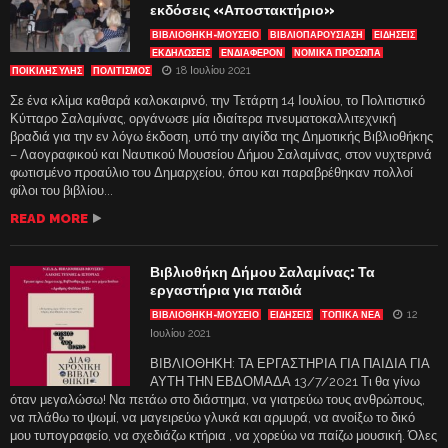
εκδόσεις «Αποστακτήριο»
ΒΙΒΛΙΟΘΉΚΗ-ΜΟΥΣΕΊΟ
ΒΙΒΛΙΟΠΑΡΟΎΣΙΑΣΗ
ΕΙΔΗΣΕΙΣ
ΕΚΔΗΛΏΣΕΙΣ
ΕΝΔΙΑΦΈΡΟΝ
ΝΟΜΙΚΑ ΠΡΟΣΩΠΑ
18 Ιουλίου 2021
ΠΟΙΚΙΛΗΣ ΥΛΗΣ
ΠΟΛΙΤΙΣΜΟΣ
Σε ένα κλίμα καθαρά καλοκαιρινό, την Τετάρτη 14 Ιουλίου, το Πολιτιστικό
Κύτταρο Σαλαμίνας, οργάνωσε μία ιδιαίτερα πνευματοκαλλιτεχνική
βραδιά για την εν λόγω έκδοση, υπό την αιγίδα της Δημοτικής Βιβλιοθήκης
– Λαογραφικού και Ναυτικού Μουσείου Δήμου Σαλαμίνας, στον νυχτερινά
φωτισμένο προαύλιο του Δημαρχείου, όπου και παραβρέθηκαν πολλοί
φίλοι του βιβλίου...
READ MORE
Βιβλιοθήκη Δήμου Σαλαμίνας: Τα
εργαστήρια για παιδιά
12
ΒΙΒΛΙΟΘΉΚΗ-ΜΟΥΣΕΊΟ
ΕΙΔΗΣΕΙΣ
ΤΟΠΙΚΑ ΝΕΑ
Ιουλίου 2021
ΒΙΒΛΙΟΘΗΚΗ: ΤΑ ΕΡΓΑΣΤΗΡΙΑ ΓΙΑ ΠΑΙΔΙΑ ΓΙΑ
ΑΥΤΗ ΤΗΝ ΕΒΔΟΜΑΔΑ 13/7/2021 Τι θα γίνω
όταν μεγαλώσω! Να πετάω στο διάστημα, να γιατρεύω τους ανθρώπους,
να πλάθω το ψωμί, να μαγειρεύω γλυκά και αρμυρά, να ανοίξω το δικό
μου τυπογραφείο, να σχεδιάζω κτήρια , να χορεύω να παίζω μουσική. Όλες