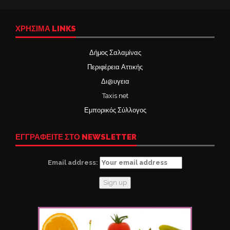
ΧΡΉΣΙΜΑ LINKS
Δήμος Σαλαμίνας
Περιφέρεια Αττικής
Δι@υγεια
Taxis net
Εμπορικός Σύλλογος
ΕΓΓΡΑΦΕΙΤΕ ΣΤΟ NEWSLETTER
Email address: