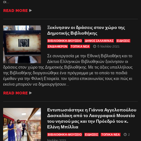
οι...
READ MORE
Ξεκίνησαν οι δράσεις στον χώρο της
Δημοτικής Βιβλιοθήκης
ΒΙΒΛΙΟΘΉΚΗ-ΜΟΥΣΕΊΟ
ΔΗΜΟΣ ΣΑΛΑΜΙΝΑΣ
ΕΙΔΗΣΕΙΣ
8 Ιουλίου 2021
ΕΝΔΙΑΦΈΡΟΝ
ΤΟΠΙΚΑ ΝΕΑ
Σε συνεργασία με την Εθνική Βιβλιοθήκη και το
Δίκτυο Ελληνικών Βιβλιοθηκών ξεκίνησαν οι
δράσεις στον χώρο της Δημοτικής Βιβλιοθήκης. Με τις άξιες υπαλλήλους
της Βιβλιοθήκης διοργανώθηκε ένα πρόγραμμα με το οποίο τα παιδιά
έμαθαν για την Φιλική Εταιρεία, τον τρόπο επικοινωνίας τους και πώς κι
εκείνα μπορούν να δημιουργήσουν...
READ MORE
Εντυπωσιάστηκε η Γιάννα Αγγελοπούλου
Δασκαλάκη από το Λαογραφικό Μουσείο
του νησιού μας και την Πρόεδρό του κ.
Ελένη Μπίλλια
2
ΒΙΒΛΙΟΘΉΚΗ-ΜΟΥΣΕΊΟ
ΕΙΔΗΣΕΙΣ
ΤΟΠΙΚΑ ΝΕΑ
Ιουλίου 2021