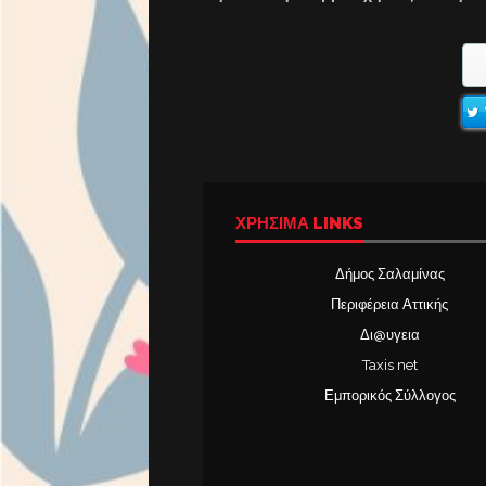
ΧΡΉΣΙΜΑ LINKS
Δήμος Σαλαμίνας
Περιφέρεια Αττικής
Δι@υγεια
Taxis net
Εμπορικός Σύλλογος