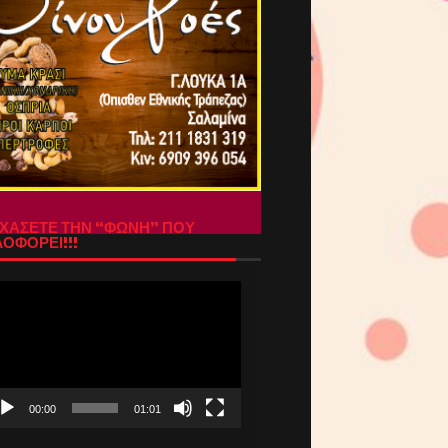
ΧΑΣΕΤΕ ΤΗΝ “ΦΩΝΗ” ΠΟΥ
ΟΦΟΡΕΙ!!!
όγραμμα
απαραγωγής
τεο
00:00
01:01